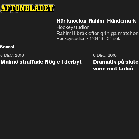
Här knockar Rahimi Händemark
Hockeystudion
Rahimi i bråk efter griniga matchen
Hockeystudion
•
17.04.18
•
34 sek
Senast
6 DEC. 2018
0:50
6 DEC. 2018
Malmö straffade Rögle i derbyt
Dramatik på slute
vann mot Luleå