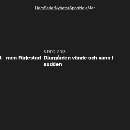
Hem
Serier
Nyheter
Sport
Nöje
Mer
Livsstil
0:35
6 DEC. 2018
0:5
t - men Färjestad
Djurgården vände och vann i
sudden