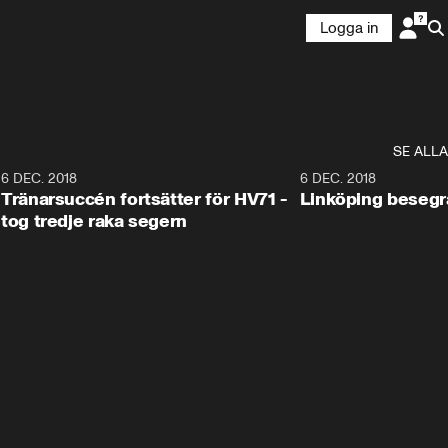
Logga in
SE ALLA
6
6 DEC. 2018
0:50
6 DEC. 2018
Tränarsuccén fortsätter för HV71 -
Linköping besegr
tog tredje raka segern