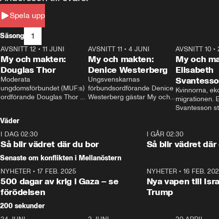
Spela upp
1
Säsong
AVSNITT 12
•
11 JUNI
26:27
AVSNITT 11
•
4 JUNI
23:40
AVSNITT 10
•
My och makten:
My och makten:
My och ma
Douglas Thor
Denice Westerberg
Elisabeth
Moderata 
Ungsvenskarnas 
Svantess
ungdomsförbundet (MUF:s) 
förbundsordförande Denice 
Kvinnorna, ek
ordförande Douglas Thor 
Westerberg gästar My och 
migrationen. E
gästar My och makten. I 
makten. I avsnittet 
Svantesson stäl
avsnittet diskuteras 
diskuteras migrationsfrågan 
när finansmini
Väder
tonårsutvisningarna och hur 
och hur SD ska locka 
Moderaterna ska locka 
kvinnliga väljare. 
I DAG 02:30
1:06
I GÅR 02:30
väljare till valet i höst. 
Så blir vädret där du bor
Så blir vädret där
Senaste om konflikten i Mellanöstern
NYHETER
•
17 FEB. 2025
0:45
NYHETER
•
16 FEB. 20
500 dagar av krig i Gaza – se
Nya vapen till Isr
förödelsen
Trump
200 sekunder