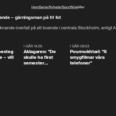
Hem
Serier
Nyheter
Sport
Nöje
Mer
Livsstil
oende – gärningsman på fri fot
liknande överfall på ett boende i centrala Stockholm, enligt A
0:54
I GÅR 14:26
1:54
I GÅR 09:53
1:3
 besteg
Åklagaren: ”De
Pourmokhtari: ”S
 – vill
skulle ha firat
smygfilmar våra
semester
telefoner”
tillsammans”