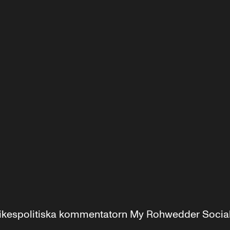
r inrikespolitiska kommentatorn My Rohwedder Soci