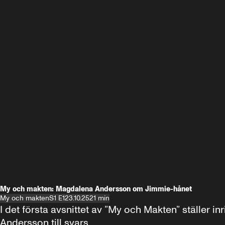
My och makten: Magdalena Andersson om Jimmie-hånet
My och makten
S1 E1
23.10.25
21 min
I det första avsnittet av ”My och Makten” ställe
Andersson till svars.