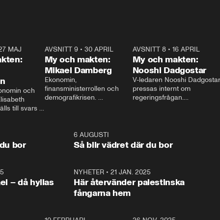
27 MAJ
3:51
AVSNITT 9
•
30 APRIL
24:00
AVSNITT 8
•
16 APRIL
25:1
kten:
My och makten:
My och makten:
Mikael Damberg
Nooshi Dadgostar
on
Ekonomin, 
V-ledaren Nooshi Dadgostar
finansministerrollen och 
pressas internt om 
onomin och 
demografikrisen. 
regeringsfrågan.

lisabeth 
Oppositionen ställs till svars 
I Aftonbladets 
ls till svars 
när Socialdemokraternas 
partiledarutfrågning ”My 
stern gästar 
Mikael Damberg gästar My 
och Makten” sätter hon ner 
My och Makten. 
och Makten. 
foten mot kritikerna:

1:06
6 AUGUSTI
1:0
– Vi ställer upp i val. Ska vi 
 du bor
Så blir vädret där du bor
vara med så sitter vi förstås 
25
1:22
NYHETER
•
21 JAN. 2025
0:5
ael – då hyllas
Här återvänder palestinska
fångarna hem