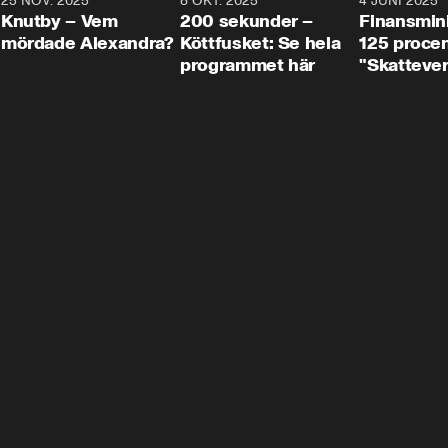
3
25 NOV. 2025
31:05
8 OKT. 2025
4:29
4 JUNI 2025
Knutby – Vem
200 sekunder –
Finansmin
mördade Alexandra?
Köttfusket: Se hela
125 procent
programmet här
"Skattever
viktig uppg