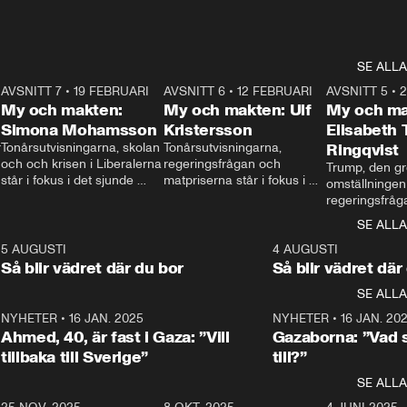
SE ALLA
7
AVSNITT 7
•
19 FEBRUARI
24:30
AVSNITT 6
•
12 FEBRUARI
27:30
AVSNITT 5
•
My och makten:
My och makten: Ulf
My och ma
Simona Mohamsson
Kristersson
Elisabeth
 
Tonårsutvisningarna, skolan 
Tonårsutvisningarna, 
Ringqvist
och och krisen i Liberalerna 
regeringsfrågan och 
Trump, den gr
står i fokus i det sjunde 
matpriserna står i fokus i 
omställningen
avsnittet av ”My och 
det sjätte avsnittet av ”My 
regeringsfråga
makten”. Se när 
och makten”. Se när 
centrum i det 
SE ALLA
Aftonbladets inrikespolitiska 
Aftonbladets inrikespolitiska 
avsnittet av ”
kommentator My 
kommentator My 
6
5 AUGUSTI
1:06
4 AUGUSTI
Makten”. Se nä
Rohwedder ställer 
Rohwedder ställer 
Så blir vädret där du bor
Så blir vädret där
Aftonbladets in
utbildnings- och 
statsminister Ulf Kristersson 
kommentator 
SE ALLA
integrationsminister Simona 
till svars.
Rohwedder stäl
Mohamsson till svars.
Centerpartiets
2
NYHETER
•
16 JAN. 2025
1:01
NYHETER
•
16 JAN. 20
Thand Ring till
Ahmed, 40, är fast i Gaza: ”Vill
Gazaborna: ”Vad s
tillbaka till Sverige”
till?”
SE ALLA