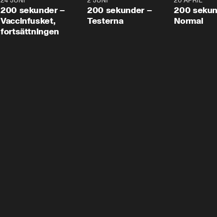
24 JUNI
5:00
2 JUNI
4:23
20 APRIL
200 sekunder –
200 sekunder –
200 sekun
Vaccinfusket,
Testerna
Normal
fortsättningen