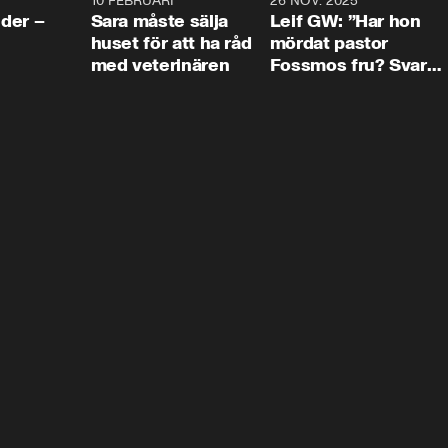
4:24
10 FEBRUARI
4:13
26 NOV. 2025
8:1
der –
Sara måste sälja
Leif GW: ”Har hon
huset för att ha råd
mördat pastor
med veterinären
Fossmos fru? Svar
nej.”