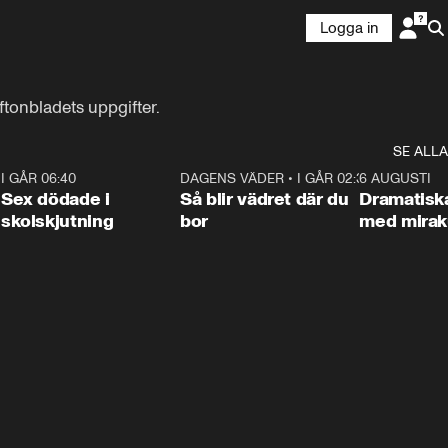
Logga in
ftonbladets uppgifter.
SE ALLA
6
I GÅR 06:40
0:47
DAGENS VÄDER
•
I GÅR 02:30
1:06
6 AUGUSTI
Sex dödade i
Så blir vädret där du
Dramatisk
skolskjutning
bor
med miraku