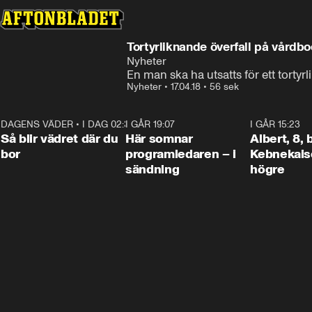
Tortyrliknande överfall på vårdb
Nyheter
En man ska ha utsatts för ett tortyr
Nyheter
•
17.04.18
•
56 sek
DAGENS VÄDER
•
I DAG 02:30
1:06
I GÅR 19:07
0:45
I GÅR 15:23
Så blir vädret där du
Här somnar
Albert, 8,
bor
programledaren – i
Kebnekaise
sändning
högre