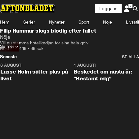
Logga in
Hem
Serier
Nyheter
Sport
Nöje
Livsstil
Filip Hammar slogs blodig efter fallet
Nöje
Vill nu stämma hotellkedjan för sina hala golv
Se mer
Nöje
•
17.04.18
•
88 sek
Senaste
SE ALLA
6 AUGUSTI
1:04
4 AUGUSTI
Lasse Holm sätter plus på
Beskedet om nästa år:
livet
”Bestämt mig”