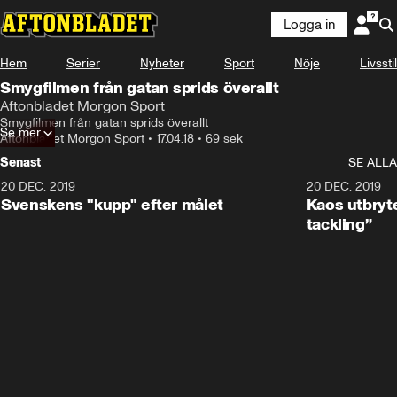
Logga in
Hem
Serier
Nyheter
Sport
Nöje
Livsstil
Smygfilmen från gatan sprids överallt
Aftonbladet Morgon Sport
Smygfilmen från gatan sprids överallt
Se mer
Aftonbladet Morgon Sport
•
17.04.18
•
69 sek
Senast
SE ALLA
20 DEC. 2019
0:44
20 DEC. 2019
Svenskens "kupp" efter målet
Kaos utbryte
tackling”