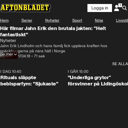
Logga in
Hem
Serier
Nyheter
Sport
Nöje
Livsstil
Här filmar Jahn Erik den brutala jakten: ”Helt
fantastiskt”
Nyheter
Jahn Erik Lindholm och hans familj fick uppleva kraften hos 
späckhuggarna på nära håll i Norge.
Se mer
Nyheter
•
17.04.18
•
71 sek
SE ALLA
I DAG 10:40
1:01
I GÅR 15:00
Rituals släppte
”Underliga grytor"
bebisparfym: ”Sjukaste”
försvinner på Lidingösko