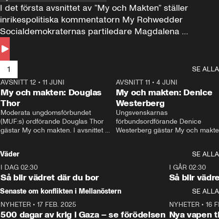
I det första avsnittet av ”My och Makten” ställer 
inrikespolitiska kommentatorn My Rohwedder 
Socialdemokraternas partiledare Magdalena 
Andersson till svars.
1
SE ALLA
AVSNITT 12
•
11 JUNI
26:27
AVSNITT 11
•
4 JUNI
2
My och makten: Douglas
My och makten: Denice
Thor
Westerberg
Moderata ungdomsförbundet 
Ungsvenskarnas 
(MUF:s) ordförande Douglas Thor 
förbundsordförande Denice 
gästar My och makten. I avsnittet 
Westerberg gästar My och makten.
diskuteras tonårsutvisningarna och 
avsnittet diskuteras migrationsfrå
hur Moderaterna ska locka väljare till 
och hur SD ska locka kvinnliga 
Väder
SE ALLA
valet i höst. 
väljare. 
I DAG 02:30
1:06
I GÅR 02:30
Så blir vädret där du bor
Så blir vädr
Senaste om konflikten i Mellanöstern
SE ALLA
NYHETER
•
17 FEB. 2025
0:45
NYHETER
•
16 F
500 dagar av krig i Gaza – se förödelsen
Nya vapen ti