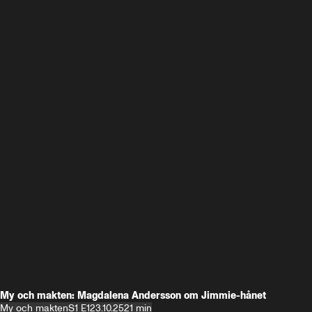
My och makten: Magdalena Andersson om Jimmie-hånet
My och makten
S1 E1
23.10.25
21 min