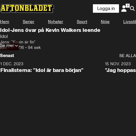
Logga in
Hem
Serier
Nyheter
Sport
Nöje
Livsstil
Idol-Jens övar på Kevin Walkers leende
Idol
Jens: ”Kevin är fin”
Se mer
Idol
•
18.07.16
•
94 sek
Senast
SE ALLA
1 DEC. 2023
0:56
15 NOV. 2023
Finalisterna: "Idol är bara början"
"Jag hoppas 