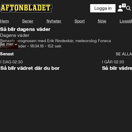
Logga in
Hem
Serier
Nyheter
Sport
Nöje
Livsstil
Så blir dagens väder
Dagens väder
Senaste prognosen med Erik Rindeskär, meteorolog Foreca
Se mer
Dagens väder
•
18.04.18
•
152 sek
Senast
SE ALLA
I DAG 02:30
1:06
I GÅR 02:30
Så blir vädret där du bor
Så blir vädr