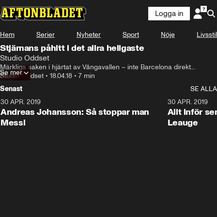
Logga in
Hem
Serier
Nyheter
Sport
Nöje
Livsstil
Annons från Studio Oddset
Stjärnans påhitt i det allra heligaste
Studio Oddset
Märkliga saken i hjärtat av Vångavallen – inte Barcelona direkt...
Se mer
Studio Oddset
•
18.04.18
•
7 min
Senast
SE ALLA
30 APR. 2019
0:57
30 APR. 2019
Andreas Johansson: Så stoppar man
Allt inför s
Messi
Leauge