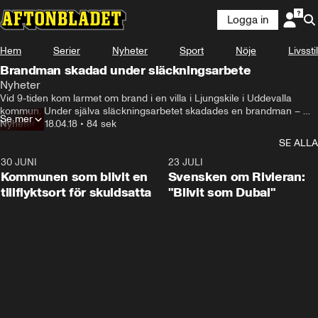
Logga in
Hem
Serier
Nyheter
Sport
Nöje
Livsstil
Brandman skadad under släckningsarbete
Nyheter
Vid 9-tiden kom larmet om brand i en villa i Ljungskile i Uddevalla 
kommun. Under själva släckningsarbetet skadades en brandman – 
Se mer
som nu vårdas för livshotande skador, enligt sjukvården. – Vi har haft 
Nyheter
•
18.04.18
•
84 sek
en arbetsplatsolycka med egen personal, säger Mikael Svantesson vid 
SE ALLA
räddningstjänsten.
30 JUNI
1:24
23 JULI
Kommunen som blivit en
Svensken om Rivieran:
tillflyktsort för skuldsatta
"Blivit som Dubai"