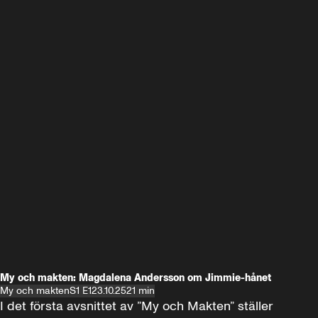
My och makten: Magdalena Andersson om Jimmie-hånet
My och makten
S1 E1
23.10.25
21 min
I det första avsnittet av ”My och Makten” ställer 