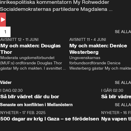
inrikespolitiska kommentatorn My Rohwedder 
Socialdemokraternas partiledare Magdalena 
Andersson till svars.
1
SE ALLA
AVSNITT 12
•
11 JUNI
26:27
AVSNITT 11
•
4 JUNI
2
My och makten: Douglas
My och makten: Denice
Thor
Westerberg
Moderata ungdomsförbundet 
Ungsvenskarnas 
(MUF:s) ordförande Douglas Thor 
förbundsordförande Denice 
gästar My och makten. I avsnittet 
Westerberg gästar My och makten.
diskuteras tonårsutvisningarna och 
avsnittet diskuteras migrationsfrå
hur Moderaterna ska locka väljare till 
och hur SD ska locka kvinnliga 
Väder
SE ALLA
valet i höst. 
väljare. 
I DAG 02:30
1:06
I GÅR 02:30
Så blir vädret där du bor
Så blir vädr
Senaste om konflikten i Mellanöstern
SE ALLA
NYHETER
•
17 FEB. 2025
0:45
NYHETER
•
16 F
500 dagar av krig i Gaza – se förödelsen
Nya vapen ti