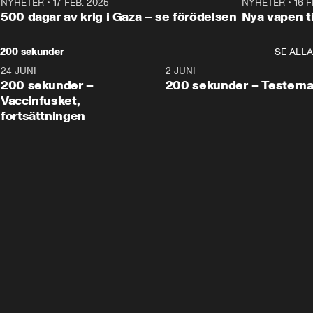
NYHETER
•
17 FEB. 2025
0:45
NYHETER
•
16 F
500 dagar av krig i Gaza – se förödelsen
Nya vapen ti
200 sekunder
SE ALLA
24 JUNI
5:00
2 JUNI
200 sekunder –
200 sekunder – Testern
Vaccinfusket,
fortsättningen