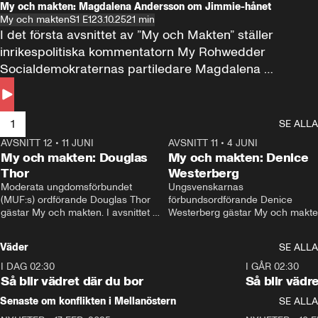
My och makten: Magdalena Andersson om Jimmie-hånet
My och makten
S1 E1
23.10.25
21 min
I det första avsnittet av ”My och Makten” ställer 
inrikespolitiska kommentatorn My Rohwedder 
Socialdemokraternas partiledare Magdalena 
Andersson till svars.
1
SE ALLA
AVSNITT 12
•
11 JUNI
26:27
AVSNITT 11
•
4 JUNI
2
My och makten: Douglas
My och makten: Denice
Thor
Westerberg
Moderata ungdomsförbundet 
Ungsvenskarnas 
(MUF:s) ordförande Douglas Thor 
förbundsordförande Denice 
gästar My och makten. I avsnittet 
Westerberg gästar My och makten.
diskuteras tonårsutvisningarna och 
avsnittet diskuteras migrationsfrå
hur Moderaterna ska locka väljare till 
och hur SD ska locka kvinnliga 
Väder
SE ALLA
valet i höst. 
väljare. 
I DAG 02:30
1:06
I GÅR 02:30
Så blir vädret där du bor
Så blir vädr
Senaste om konflikten i Mellanöstern
SE ALLA