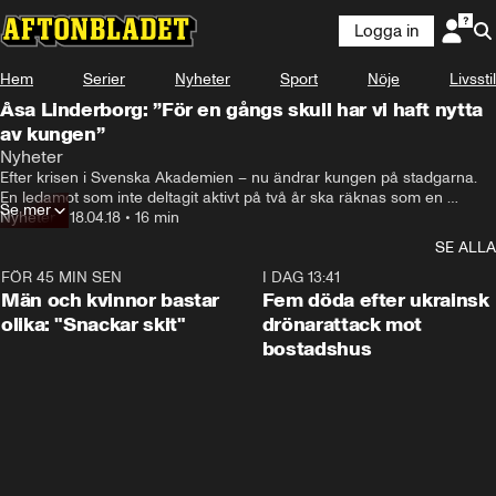
Logga in
Hem
Serier
Nyheter
Sport
Nöje
Livsstil
Åsa Linderborg: ”För en gångs skull har vi haft nytta
av kungen”
Nyheter
Efter krisen i Svenska Akademien – nu ändrar kungen på stadgarna. 
En ledamot som inte deltagit aktivt på två år ska räknas som en 
Se mer
avhoppare. – Jag har för avsikt att komplettera Svenska Akademiens 
Nyheter
•
18.04.18
•
16 min
stadgar på det sättet att det görs tydligt att det är möjligt att lämna 
SE ALLA
Akademien på egen begäran, säger kung Carl XVI Gustaf i ett 
uttalande.
FÖR 45 MIN SEN
1:11
I DAG 13:41
Män och kvinnor bastar
Fem döda efter ukrainsk
olika: "Snackar skit"
drönarattack mot
bostadshus