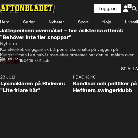
Logga in
Hem
Serier
Nyheter
Sport
Nöje
Livsstil
Jättepenisen övermålad – hör åsikterna efteråt:
”Behöver inte fler snoppar”
Nyheter
Konstverket, en gigantisk blå penis, skulle sitta på väggen på 
Kungsholmen i ett halvår men efter protester har den nu målats över. 
Se mer
Det råder delade åsikter om det var rätt eller fel.
Nyheter
•
19.04.18
•
61 sek
SE ALLA
23 JULI
2:02
I DAG 13:46
Lyxmäklaren på Rivieran:
Kändisar och politiker på
"Lite friare här"
Heffners swingerklubb