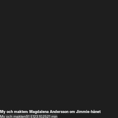
My och makten: Magdalena Andersson om Jimmie-hånet
My och makten
S1 E1
23.10.25
21 min