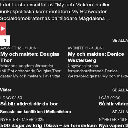
I det första avsnittet av ”My och Makten” ställer 
inrikespolitiska kommentatorn My Rohwedder 
Socialdemokraternas partiledare Magdalena 
Andersson till svars.
1
SE ALLA
AVSNITT 12
•
11 JUNI
26:27
AVSNITT 11
•
4 JUNI
2
My och makten: Douglas
My och makten: Denice
Thor
Westerberg
Moderata ungdomsförbundet 
Ungsvenskarnas 
(MUF:s) ordförande Douglas Thor 
förbundsordförande Denice 
gästar My och makten. I avsnittet 
Westerberg gästar My och makten.
diskuteras tonårsutvisningarna och 
avsnittet diskuteras migrationsfrå
hur Moderaterna ska locka väljare till 
och hur SD ska locka kvinnliga 
Väder
SE ALLA
valet i höst. 
väljare. 
I DAG 02:30
1:06
I GÅR 02:30
Så blir vädret där du bor
Så blir vädr
Senaste om konflikten i Mellanöstern
SE ALLA
NYHETER
•
17 FEB. 2025
0:45
NYHETER
•
16 F
500 dagar av krig i Gaza – se förödelsen
Nya vapen ti