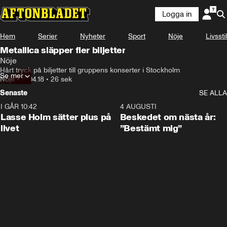
Logga in
Hem
Serier
Nyheter
Sport
Nöje
Livsstil
Metallica släpper fler biljetter
Nöje
Hårt tryck på biljetter till gruppens konserter i Stockholm
Se mer
Nöje
•
19.04.18
•
26 sek
Senaste
SE ALLA
I GÅR 10:42
1:04
4 AUGUSTI
Lasse Holm sätter plus på
Beskedet om nästa år:
livet
”Bestämt mig”