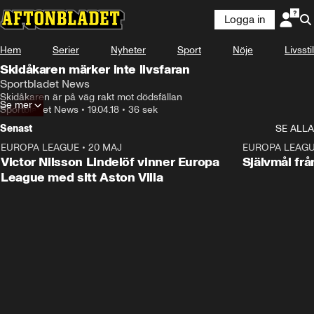
Logga in
Hem
Serier
Nyheter
Sport
Nöje
Livsstil
Skidåkaren märker inte livsfaran
Sportbladet News
Skidåkaren är på väg rakt mot dödsfällan
Se mer
Sportbladet News
•
19.04.18
•
36 sek
Senast
SE ALLA
EUROPA LEAGUE
•
20 MAJ
1:32
EUROPA LEAG
Victor Nilsson Lindelöf vinner Europa
Självmål frå
League med sitt Aston Villa