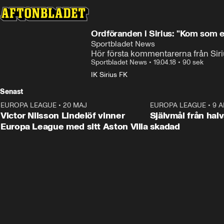
Ordföranden i Sirius: "Kom som 
Sportbladet News
Hör första kommentarerna från Siri
Sportbladet News
•
19.04.18
•
90 sek
IK Sirius FK
Senast
EUROPA LEAGUE
•
20 MAJ
1:32
EUROPA LEAGUE
•
9 A
Victor Nilsson Lindelöf vinner
Självmål från hal
Europa League med sitt Aston Villa
skadad