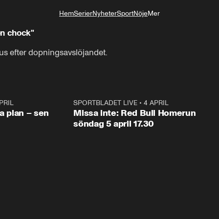
Hem
Serier
Nyheter
Sport
Nöje
Mer
Livsstil
en chock"
us efter dopningsavslöjandet.
PRIL
1:03
SPORTBLADET LIVE
•
4 APRIL
1:0
va plan – sen
Missa inte: Red Bull Homerun
söndag 5 april 17.30