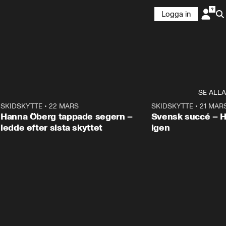
Logga in
SE ALLA
9
SKIDSKYTTE
•
22 MARS
0:55
SKIDSKYTTE
•
21 MAR
Hanna Öberg tappade segern –
Svensk succé – 
ledde efter sista skyttet
igen