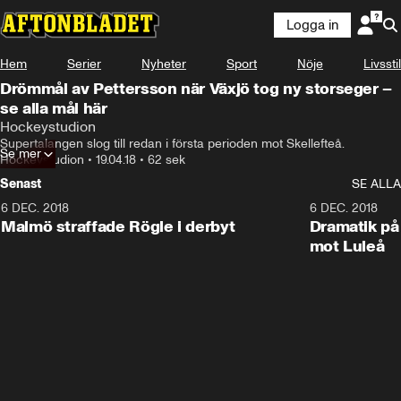
Logga in
Hem
Serier
Nyheter
Sport
Nöje
Livsstil
Drömmål av Pettersson när Växjö tog ny storseger –
se alla mål här
Hockeystudion
Supertalangen slog till redan i första perioden mot Skellefteå.
Se mer
Hockeystudion
•
19.04.18
•
62 sek
Senast
SE ALLA
6 DEC. 2018
0:50
6 DEC. 2018
Malmö straffade Rögle i derbyt
Dramatik på
mot Luleå