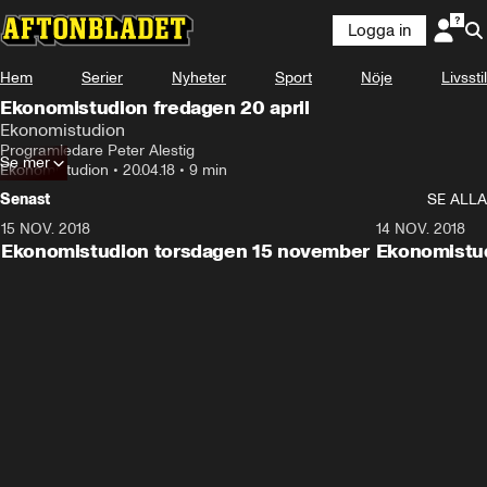
Logga in
Hem
Serier
Nyheter
Sport
Nöje
Livsstil
Ekonomistudion fredagen 20 april
Ekonomistudion
Programledare Peter Alestig
Se mer
Ekonomistudion
•
20.04.18
•
9 min
Senast
SE ALLA
15 NOV. 2018
10:48
14 NOV. 2018
Ekonomistudion torsdagen 15 november
Ekonomistu