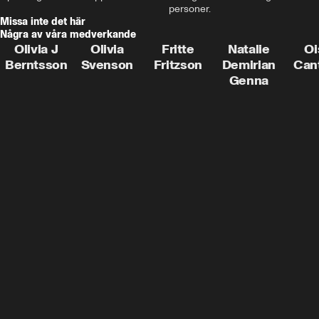
personer.
Missa inte det här
Några av våra medverkande
Olivia J
Olivia
Fritte
Natalie
Oi
Berntsson
Svenson
Fritzson
Demirian
Can
Genna