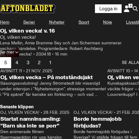
Logga in
Hem
Serier
Nyheter
Sport
Nöje
Livsstil
Oj, vilken vecka! v. 16
Oj, vilken vecka!
Lena Mellin, Amie Bramme Sey och Jan Scherman summerar 
veckans händelse. Programledare: Robert Aschberg
Se mer
Oj, vilken vecka!
•
20.04.18
•
16 min
5
4
3
2
1
SE ALLA
AVSNITT 11
•
21 NOV. 2025
22:00
AVSNITT 10
•
14
Oj, vilken vecka – På motståndsjakt
Oj, vilken v
Säsongsavslutning! Jenny Strömstedt blir missnöjd 
Kunskapskraschen
under intervjun i "Nyhetsmorgon", stressiga momentet 
väckte frågor – 
i "På spåret" får kanske sin förklaring – och vad 
Louvrenkupp? I s
drömmer egentligen Liberalerna om? I studion: Oisin 
Svenson.
Cantwell och Karin Pettersson.
Senaste klippen
OJ, VILKEN VECKA!
•
28 FEB. 2025
2:40
OJ, VILKEN VECKA!
•
21 FEB. 20
Startat namninsamling:
Borde hemmajobb
”Barn ska inte se porr”
förbjudas?
Den animerade filmen 
Borde hemmajobb förbjudas i 
Spermageddon rör upp känslor.
Sverige? Vi ställde frågan till fem 