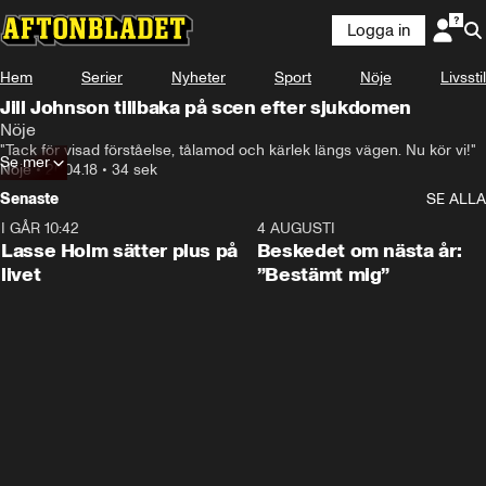
Logga in
Hem
Serier
Nyheter
Sport
Nöje
Livsstil
Jill Johnson tillbaka på scen efter sjukdomen
Nöje
"Tack för visad förståelse, tålamod och kärlek längs vägen. Nu kör vi!"
Se mer
Nöje
•
20.04.18
•
34 sek
Senaste
SE ALLA
I GÅR 10:42
1:04
4 AUGUSTI
Lasse Holm sätter plus på
Beskedet om nästa år:
livet
”Bestämt mig”