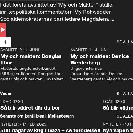
I det första avsnittet av ”My och Makten” ställer 
inrikespolitiska kommentatorn My Rohwedder 
Socialdemokraternas partiledare Magdalena 
Andersson till svars.
1
SE ALLA
AVSNITT 12
•
11 JUNI
26:27
AVSNITT 11
•
4 JUNI
2
My och makten: Douglas
My och makten: Denice
Thor
Westerberg
Moderata ungdomsförbundet 
Ungsvenskarnas 
(MUF:s) ordförande Douglas Thor 
förbundsordförande Denice 
gästar My och makten. I avsnittet 
Westerberg gästar My och makten.
diskuteras tonårsutvisningarna och 
avsnittet diskuteras migrationsfrå
hur Moderaterna ska locka väljare till 
och hur SD ska locka kvinnliga 
Väder
SE ALLA
valet i höst. 
väljare. 
I DAG 02:30
1:06
I GÅR 02:30
Så blir vädret där du bor
Så blir vädr
Senaste om konflikten i Mellanöstern
SE ALLA
NYHETER
•
17 FEB. 2025
0:45
NYHETER
•
16 F
500 dagar av krig i Gaza – se förödelsen
Nya vapen ti