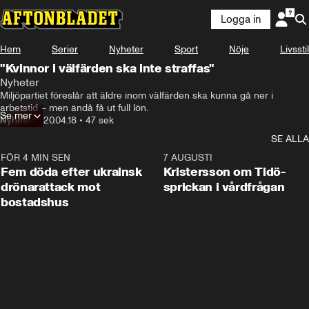
Logga in
Hem
Serier
Nyheter
Sport
Nöje
Livsstil
"Kvinnor i välfärden ska inte straffas"
Nyheter
Miljöpartiet föreslår att äldre inom välfärden ska kunna gå ner i 
arbetstid – men ändå få ut full lön.
Se mer
Nyheter
•
20.04.18
•
47 sek
SE ALLA
FÖR 4 MIN SEN
0:29
7 AUGUSTI
Fem döda efter ukrainsk
Kristersson om Tidö-
drönarattack mot
sprickan i vårdfrågan
bostadshus