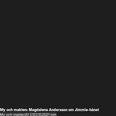
My och makten: Magdalena Andersson om Jimmie-hånet
My och makten
S1 E1
23.10.25
21 min