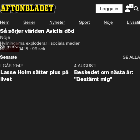
Logga in
Hem
Serier
Nyheter
Sport
Nöje
Livsstil
Så sörjer världen Aviciis död
Nöje
Hyllningarna exploderar i sociala medier
Se mer
Nöje
•
20.04.18
•
96 sek
Senaste
SE ALLA
I GÅR 10:42
1:04
4 AUGUSTI
Lasse Holm sätter plus på
Beskedet om nästa år:
livet
”Bestämt mig”