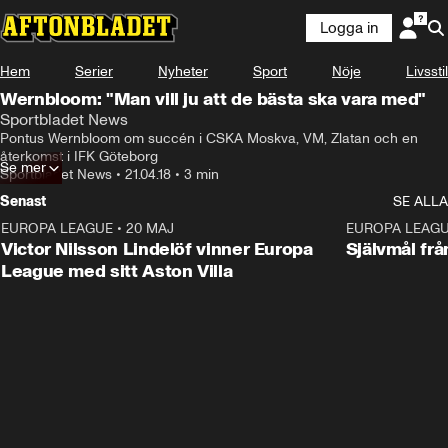
Logga in
Hem
Serier
Nyheter
Sport
Nöje
Livsstil
Wernbloom: "Man vill ju att de bästa ska vara med"
Sportbladet News
Pontus Wernbloom om succén i CSKA Moskva, VM, Zlatan och en 
återkomst i IFK Göteborg
Se mer
Sportbladet News
•
21.04.18
•
3 min
Senast
SE ALLA
EUROPA LEAGUE
•
20 MAJ
1:32
EUROPA LEAG
Victor Nilsson Lindelöf vinner Europa
Självmål frå
League med sitt Aston Villa