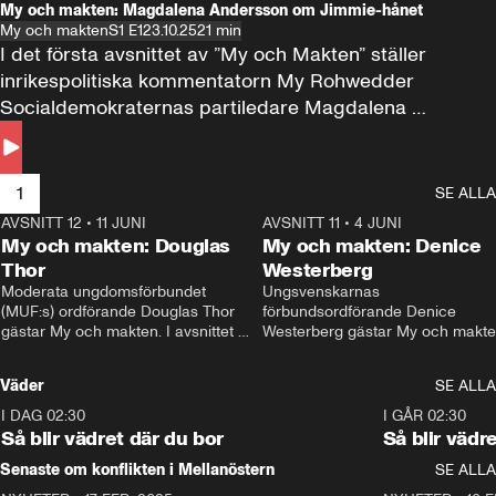
My och makten: Magdalena Andersson om Jimmie-hånet
My och makten
S1 E1
23.10.25
21 min
I det första avsnittet av ”My och Makten” ställer 
inrikespolitiska kommentatorn My Rohwedder 
Socialdemokraternas partiledare Magdalena 
Andersson till svars.
1
SE ALLA
AVSNITT 12
•
11 JUNI
26:27
AVSNITT 11
•
4 JUNI
2
My och makten: Douglas
My och makten: Denice
Thor
Westerberg
Moderata ungdomsförbundet 
Ungsvenskarnas 
(MUF:s) ordförande Douglas Thor 
förbundsordförande Denice 
gästar My och makten. I avsnittet 
Westerberg gästar My och makten.
diskuteras tonårsutvisningarna och 
avsnittet diskuteras migrationsfrå
hur Moderaterna ska locka väljare till 
och hur SD ska locka kvinnliga 
Väder
SE ALLA
valet i höst. 
väljare. 
I DAG 02:30
1:06
I GÅR 02:30
Så blir vädret där du bor
Så blir vädr
Senaste om konflikten i Mellanöstern
SE ALLA