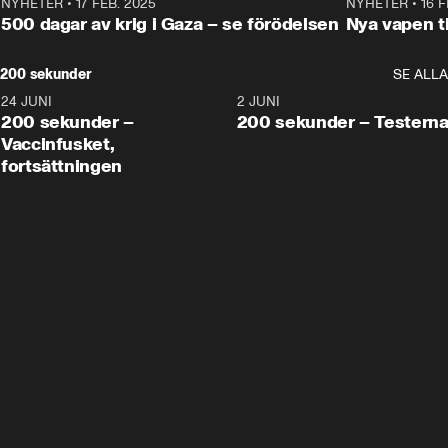
NYHETER
•
17 FEB. 2025
0:45
NYHETER
•
16 F
500 dagar av krig i Gaza – se förödelsen
Nya vapen ti
200 sekunder
SE ALLA
24 JUNI
5:00
2 JUNI
200 sekunder –
200 sekunder – Testern
Vaccinfusket,
fortsättningen