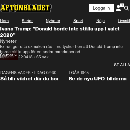
Logga in
Hem
Serier
Nyheter
Sport
Nöje
Livsstil
Ivana Trump: ”Donald borde inte ställa upp i valet
2020”
Nyheter
Exfrun ger ofta exmaken råd – nu tycker hon att Donald Trump inte 
borde ställa upp för en andra mandatperiod
Se mer
Nyheter
•
22.04.18
•
65 sek
SE ALLA
DAGENS VÄDER
•
I DAG 02:30
1:06
I GÅR 19:15
Så blir vädret där du bor
Se de nya UFO-bilderna