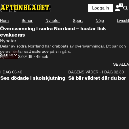
Logga in
Hem
Serier
Nyheter
Sport
Nöje
Livsstil
Översvämning i södra Norrland – hästar fick
evakueras
Nyheter
Delar av södra Norrland har drabbats av översvämningar. Ett par och 
deras hästar satt isolerade på sin gård.
Se mer
Nyheter
•
22.04.18
•
48 sek
SE ALLA
I DAG 06:40
0:47
DAGENS VÄDER
•
I DAG 02:30
Sex dödade i skolskjutning
Så blir vädret där du bor