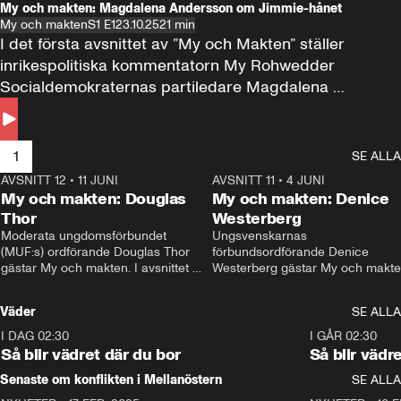
My och makten: Magdalena Andersson om Jimmie-hånet
My och makten
S1 E1
23.10.25
21 min
I det första avsnittet av ”My och Makten” ställer 
inrikespolitiska kommentatorn My Rohwedder 
Socialdemokraternas partiledare Magdalena 
Andersson till svars.
1
SE ALLA
AVSNITT 12
•
11 JUNI
26:27
AVSNITT 11
•
4 JUNI
2
My och makten: Douglas
My och makten: Denice
Thor
Westerberg
Moderata ungdomsförbundet 
Ungsvenskarnas 
(MUF:s) ordförande Douglas Thor 
förbundsordförande Denice 
gästar My och makten. I avsnittet 
Westerberg gästar My och makten.
diskuteras tonårsutvisningarna och 
avsnittet diskuteras migrationsfrå
hur Moderaterna ska locka väljare till 
och hur SD ska locka kvinnliga 
Väder
SE ALLA
valet i höst. 
väljare. 
I DAG 02:30
1:06
I GÅR 02:30
Så blir vädret där du bor
Så blir vädr
Senaste om konflikten i Mellanöstern
SE ALLA