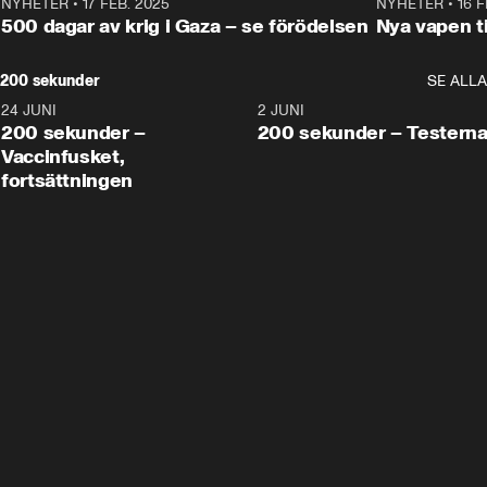
NYHETER
•
17 FEB. 2025
0:45
NYHETER
•
16 F
500 dagar av krig i Gaza – se förödelsen
Nya vapen ti
200 sekunder
SE ALLA
24 JUNI
5:00
2 JUNI
200 sekunder –
200 sekunder – Testern
Vaccinfusket,
fortsättningen