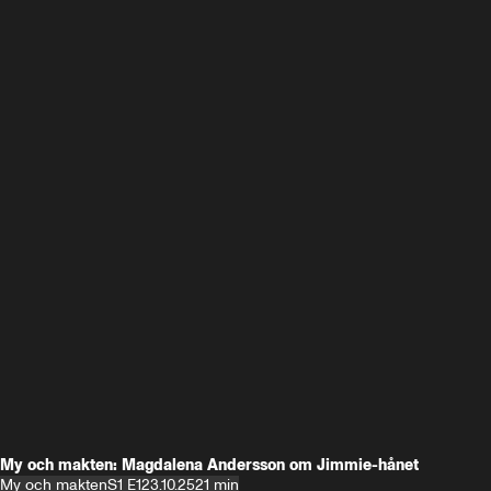
My och makten: Magdalena Andersson om Jimmie-hånet
My och makten
S1 E1
23.10.25
21 min