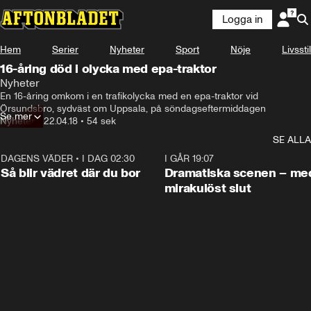
Logga in
Hem
Serier
Nyheter
Sport
Nöje
Livsstil
16-åring död i olycka med epa-traktor
Nyheter
En 16-åring omkom i en trafikolycka med en epa-traktor vid 
Örsundsbro, sydväst om Uppsala, på söndagseftermiddagen
Se mer
Nyheter
•
22.04.18
•
54 sek
SE ALLA
DAGENS VÄDER
•
I DAG 02:30
1:06
I GÅR 19:07
Så blir vädret där du bor
Dramatiska scenen – me
mirakulöst slut