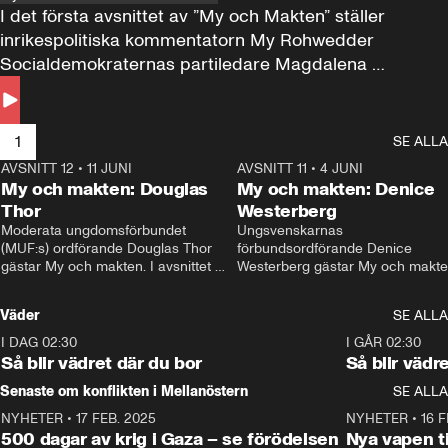
I det första avsnittet av ”My och Makten” ställer 
inrikespolitiska kommentatorn My Rohwedder 
Socialdemokraternas partiledare Magdalena 
Andersson till svars.
1
SE ALLA
AVSNITT 12
•
11 JUNI
26:27
AVSNITT 11
•
4 JUNI
2
My och makten: Douglas
My och makten: Denice
Thor
Westerberg
Moderata ungdomsförbundet 
Ungsvenskarnas 
(MUF:s) ordförande Douglas Thor 
förbundsordförande Denice 
gästar My och makten. I avsnittet 
Westerberg gästar My och makten.
diskuteras tonårsutvisningarna och 
avsnittet diskuteras migrationsfrå
hur Moderaterna ska locka väljare till 
och hur SD ska locka kvinnliga 
Väder
SE ALLA
valet i höst. 
väljare. 
I DAG 02:30
1:06
I GÅR 02:30
Så blir vädret där du bor
Så blir vädr
Senaste om konflikten i Mellanöstern
SE ALLA
NYHETER
•
17 FEB. 2025
0:45
NYHETER
•
16 F
500 dagar av krig i Gaza – se förödelsen
Nya vapen ti