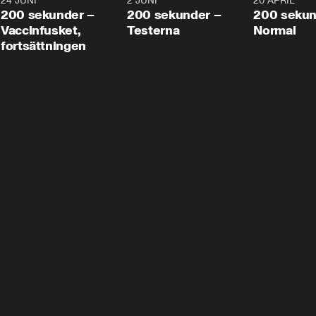
24 JUNI
5:00
2 JUNI
4:23
20 APRIL
200 sekunder –
200 sekunder –
200 sekun
Vaccinfusket,
Testerna
Normal
fortsättningen