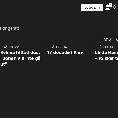
Logga in
 tingsrätt
SE ALLA
7
I GÅR 10:22
1:12
I GÅR 07:04
0:43
I GÅR 05:58
Kvinna hittad död:
17 dödade i Kiev
Linda Ham
”Sonen vill inte gå
– folkkär t
ut”