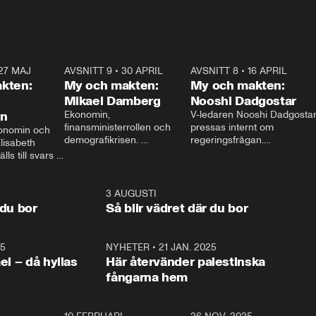
27 MAJ
3:51
AVSNITT 9
•
30 APRIL
24:00
AVSNITT 8
•
16 APRIL
25:1
kten:
My och makten:
My och makten:
Mikael Damberg
Nooshi Dadgostar
on
Ekonomin, 
V-ledaren Nooshi Dadgostar
finansministerrollen och 
pressas internt om 
onomin och 
demografikrisen. 
regeringsfrågan.

lisabeth 
Oppositionen ställs till svars 
I Aftonbladets 
ls till svars 
när Socialdemokraternas 
partiledarutfrågning ”My 
stern gästar 
Mikael Damberg gästar My 
och Makten” sätter hon ner 
My och Makten. 
och Makten. 
foten mot kritikerna:

1:06
3 AUGUSTI
1:0
– Vi ställer upp i val. Ska vi 
 du bor
Så blir vädret där du bor
vara med så sitter vi förstås 
25
1:22
NYHETER
•
21 JAN. 2025
0:5
ael – då hyllas
Här återvänder palestinska
fångarna hem