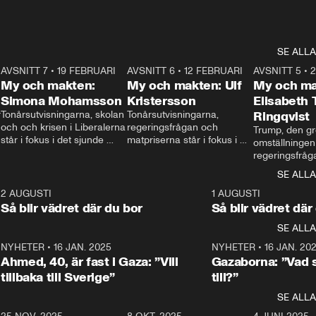
SE ALLA
7
AVSNITT 7
•
19 FEBRUARI
24:30
AVSNITT 6
•
12 FEBRUARI
27:30
AVSNITT 5
•
My och makten:
My och makten: Ulf
My och ma
Simona Mohamsson
Kristersson
Elisabeth
 
Tonårsutvisningarna, skolan 
Tonårsutvisningarna, 
Ringqvist
och och krisen i Liberalerna 
regeringsfrågan och 
Trump, den gr
står i fokus i det sjunde 
matpriserna står i fokus i 
omställningen
avsnittet av ”My och 
det sjätte avsnittet av ”My 
regeringsfråga
makten”. Se när 
och makten”. Se när 
centrum i det 
SE ALLA
Aftonbladets inrikespolitiska 
Aftonbladets inrikespolitiska 
avsnittet av ”
kommentator My 
kommentator My 
6
2 AUGUSTI
1:06
1 AUGUSTI
Makten”. Se nä
Rohwedder ställer 
Rohwedder ställer 
Så blir vädret där du bor
Så blir vädret där
Aftonbladets in
utbildnings- och 
statsminister Ulf Kristersson 
kommentator 
SE ALLA
integrationsminister Simona 
till svars.
Rohwedder stäl
Mohamsson till svars.
Centerpartiets
2
NYHETER
•
16 JAN. 2025
1:01
NYHETER
•
16 JAN. 20
Thand Ring till
Ahmed, 40, är fast i Gaza: ”Vill
Gazaborna: ”Vad s
tillbaka till Sverige”
till?”
SE ALLA