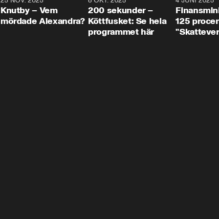
3
25 NOV. 2025
31:05
8 OKT. 2025
4:29
4 JUNI 2025
Knutby – Vem
200 sekunder –
Finansmin
mördade Alexandra?
Köttfusket: Se hela
125 procent
programmet här
"Skattever
viktig uppg