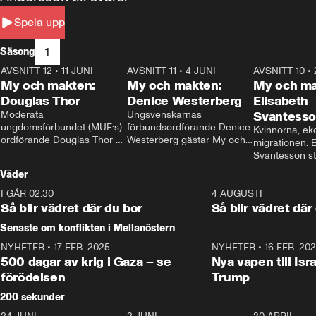
Spela upp
1
Säsong
AVSNITT 12
•
11 JUNI
26:27
AVSNITT 11
•
4 JUNI
23:40
AVSNITT 10
•
My och makten:
My och makten:
My och ma
Douglas Thor
Denice Westerberg
Elisabeth
Moderata 
Ungsvenskarnas 
Svantess
ungdomsförbundet (MUF:s) 
förbundsordförande Denice 
Kvinnorna, ek
ordförande Douglas Thor 
Westerberg gästar My och 
migrationen. E
gästar My och makten. I 
makten. I avsnittet 
Svantesson stäl
avsnittet diskuteras 
diskuteras migrationsfrågan 
när finansmini
Väder
tonårsutvisningarna och hur 
och hur SD ska locka 
Moderaterna ska locka 
kvinnliga väljare. 
I GÅR 02:30
1:06
4 AUGUSTI
väljare till valet i höst. 
Så blir vädret där du bor
Så blir vädret där
Senaste om konflikten i Mellanöstern
NYHETER
•
17 FEB. 2025
0:45
NYHETER
•
16 FEB. 20
500 dagar av krig i Gaza – se
Nya vapen till Isr
förödelsen
Trump
200 sekunder