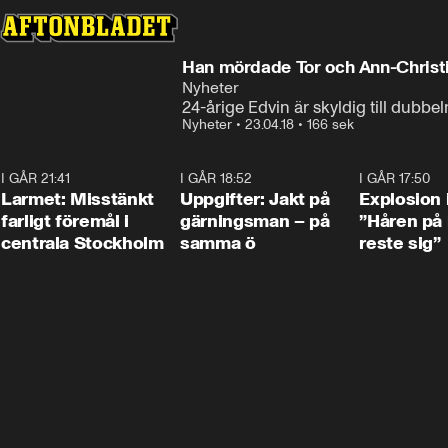
Han mördade Tor och Ann-Christ
Nyheter
24-årige Edvin är skyldig till dubb
Nyheter
•
23.04.18
•
166 sek
I GÅR 21:41
0:35
I GÅR 18:52
0:33
I GÅR 17:50
Larmet: Misstänkt
Uppgifter: Jakt på
Explosion 
farligt föremål i
gärningsman – på
”Håren på
centrala Stockholm
samma ö
reste sig”