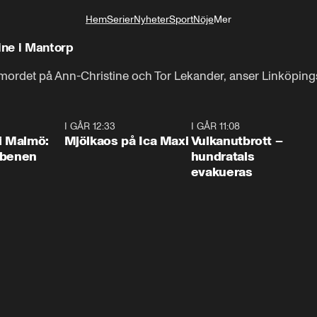
Hem
Serier
Nyheter
Sport
Nöje
Mer
Livsstil
ine i Mantorp
elmordet på Ann-Christine och Tor Lekander, anser Linköpings
1:10
I GÅR 12:33
0:24
I GÅR 11:08
0:2
i Malmö:
Mjölkaos på Ica Maxi
Vulkanutbrott –
 benen
hundratals
evakueras