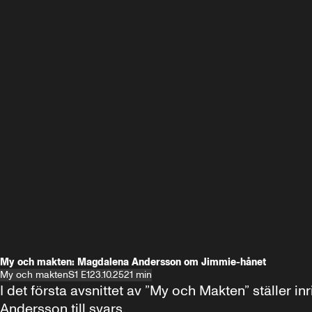
My och makten: Magdalena Andersson om Jimmie-hånet
My och makten
S1 E1
23.10.25
21 min
I det första avsnittet av ”My och Makten” ställe
Andersson till svars.