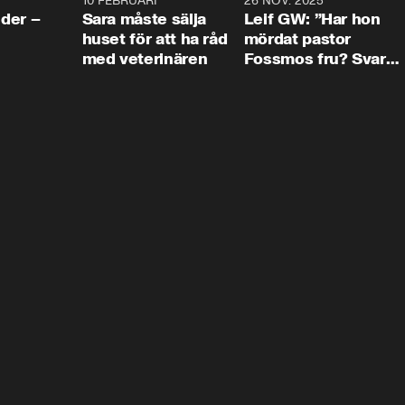
4:24
10 FEBRUARI
4:13
26 NOV. 2025
8:1
der –
Sara måste sälja
Leif GW: ”Har hon
huset för att ha råd
mördat pastor
med veterinären
Fossmos fru? Svar
nej.”