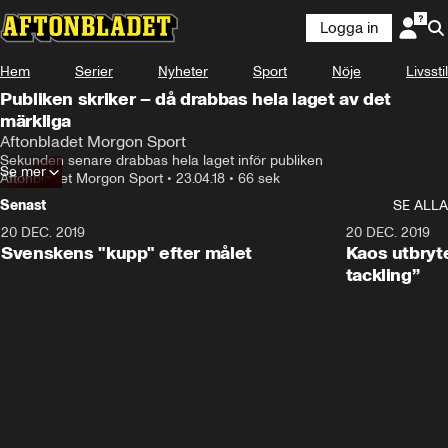
Logga in
Hem
Serier
Nyheter
Sport
Nöje
Livsstil
Publiken skriker – då drabbas hela laget av det
märkliga
Aftonbladet Morgon Sport
Sekunden senare drabbas hela laget inför publiken
Se mer
Aftonbladet Morgon Sport
•
23.04.18
•
66 sek
Senast
SE ALLA
20 DEC. 2019
0:44
20 DEC. 2019
Svenskens "kupp" efter målet
Kaos utbryte
tackling”