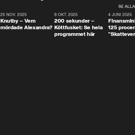
SE ALLA
3
25 NOV. 2025
31:05
8 OKT. 2025
4:29
4 JUNI 2025
Knutby – Vem
200 sekunder –
Finansmin
mördade Alexandra?
Köttfusket: Se hela
125 procent
programmet här
"Skattever
viktig uppg