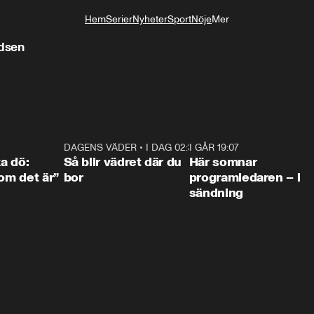
Hem
Serier
Nyheter
Sport
Nöje
Mer
Livsstil
adsen
4:36
DAGENS VÄDER
•
I DAG 02:30
1:06
I GÅR 19:07
0:4
ka dö:
Så blir vädret där du
Här somnar
som det är”
bor
programledaren – i
sändning