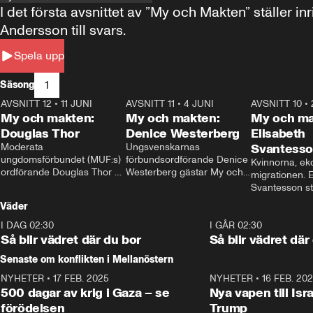
I det första avsnittet av ”My och Makten” ställe
Andersson till svars.
Spela upp
1
Säsong
AVSNITT 12
•
11 JUNI
26:27
AVSNITT 11
•
4 JUNI
23:40
AVSNITT 10
•
My och makten:
My och makten:
My och ma
Douglas Thor
Denice Westerberg
Elisabeth
Moderata 
Ungsvenskarnas 
Svantess
ungdomsförbundet (MUF:s) 
förbundsordförande Denice 
Kvinnorna, ek
ordförande Douglas Thor 
Westerberg gästar My och 
migrationen. E
gästar My och makten. I 
makten. I avsnittet 
Svantesson stäl
avsnittet diskuteras 
diskuteras migrationsfrågan 
när finansmini
Väder
tonårsutvisningarna och hur 
och hur SD ska locka 
Moderaterna ska locka 
kvinnliga väljare. 
I DAG 02:30
1:06
I GÅR 02:30
väljare till valet i höst. 
Så blir vädret där du bor
Så blir vädret där
Senaste om konflikten i Mellanöstern
NYHETER
•
17 FEB. 2025
0:45
NYHETER
•
16 FEB. 20
500 dagar av krig i Gaza – se
Nya vapen till Isr
förödelsen
Trump