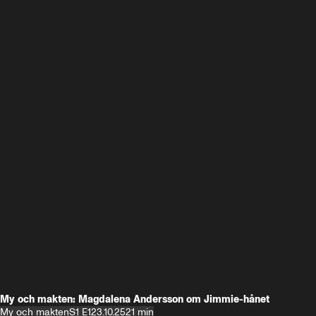
My och makten: Magdalena Andersson om Jimmie-hånet
My och makten
S1 E1
23.10.25
21 min