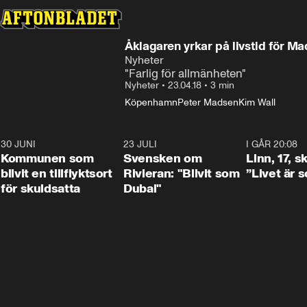
Åklagaren yrkar på livstid för M
Nyheter
"Farlig för allmänheten"
Nyheter
•
23.04.18
•
3 min
Köpenhamn
Peter Madsen
Kim Wall
30 JUNI
1:24
23 JULI
1:42
I GÅR 20:08
Kommunen som
Svensken om
Linn, 17, s
blivit en tillflyktsort
Rivieran: "Blivit som
”Livet är 
för skuldsatta
Dubai"