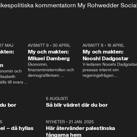
r inrikespolitiska kommentatorn My Rohwedder Soci
27 MAJ
3:51
AVSNITT 9
•
30 APRIL
24:00
AVSNITT 8
•
16 APRIL
25:1
kten:
My och makten:
My och makten:
Mikael Damberg
Nooshi Dadgostar
on
Ekonomin, 
V-ledaren Nooshi Dadgostar
finansministerrollen och 
pressas internt om 
onomin och 
demografikrisen. 
regeringsfrågan.

lisabeth 
Oppositionen ställs till svars 
I Aftonbladets 
ls till svars 
när Socialdemokraternas 
partiledarutfrågning ”My 
stern gästar 
Mikael Damberg gästar My 
och Makten” sätter hon ner 
My och Makten. 
och Makten. 
foten mot kritikerna:

1:06
6 AUGUSTI
1:0
– Vi ställer upp i val. Ska vi 
 du bor
Så blir vädret där du bor
vara med så sitter vi förstås 
25
1:22
NYHETER
•
21 JAN. 2025
0:5
ael – då hyllas
Här återvänder palestinska
fångarna hem