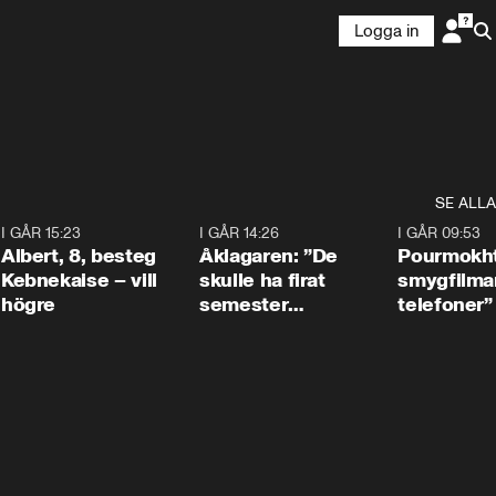
Logga in
SE ALLA
5
I GÅR 15:23
0:54
I GÅR 14:26
1:54
I GÅR 09:53
Albert, 8, besteg
Åklagaren: ”De
Pourmokht
Kebnekaise – vill
skulle ha firat
smygfilma
högre
semester
telefoner”
tillsammans”