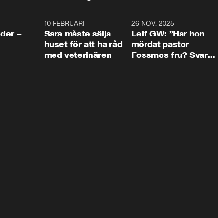
4:24
10 FEBRUARI
4:13
26 NOV. 2025
8:1
der –
Sara måste sälja
Leif GW: ”Har hon
huset för att ha råd
mördat pastor
med veterinären
Fossmos fru? Svar
nej.”