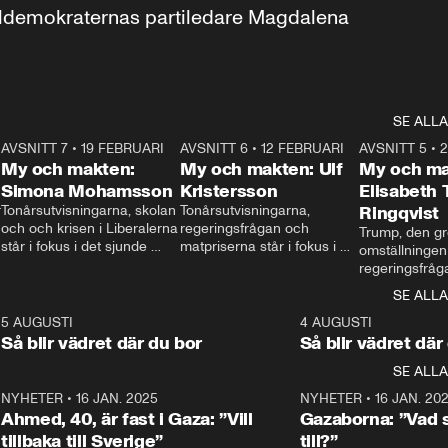
aldemokraternas partiledare Magdalena 
SE ALLA
7
AVSNITT 7
•
19 FEBRUARI
24:30
AVSNITT 6
•
12 FEBRUARI
27:30
AVSNITT 5
•
My och makten:
My och makten: Ulf
My och ma
Simona Mohamsson
Kristersson
Elisabeth
 
Tonårsutvisningarna, skolan 
Tonårsutvisningarna, 
Ringqvist
och och krisen i Liberalerna 
regeringsfrågan och 
Trump, den gr
står i fokus i det sjunde 
matpriserna står i fokus i 
omställningen
avsnittet av ”My och 
det sjätte avsnittet av ”My 
regeringsfråga
makten”. Se när 
och makten”. Se när 
centrum i det 
SE ALLA
Aftonbladets inrikespolitiska 
Aftonbladets inrikespolitiska 
avsnittet av ”
kommentator My 
kommentator My 
6
5 AUGUSTI
1:06
4 AUGUSTI
Makten”. Se nä
Rohwedder ställer 
Rohwedder ställer 
Så blir vädret där du bor
Så blir vädret där
Aftonbladets in
utbildnings- och 
statsminister Ulf Kristersson 
kommentator 
SE ALLA
integrationsminister Simona 
till svars.
Rohwedder stäl
Mohamsson till svars.
Centerpartiets
2
NYHETER
•
16 JAN. 2025
1:01
NYHETER
•
16 JAN. 20
Thand Ring till
Ahmed, 40, är fast i Gaza: ”Vill
Gazaborna: ”Vad s
tillbaka till Sverige”
till?”