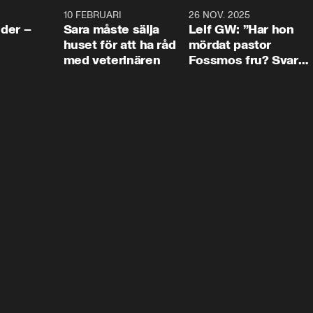
4:24
10 FEBRUARI
4:13
26 NOV. 2025
8:1
der –
Sara måste sälja
Leif GW: ”Har hon
huset för att ha råd
mördat pastor
med veterinären
Fossmos fru? Svar
nej.”