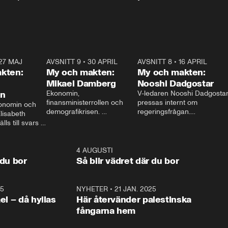
27 MAJ
3:51
AVSNITT 9
•
30 APRIL
24:00
AVSNITT 8
•
16 APRIL
25:1
kten:
My och makten:
My och makten:
Mikael Damberg
Nooshi Dadgostar
on
Ekonomin, 
V-ledaren Nooshi Dadgostar
finansministerrollen och 
pressas internt om 
onomin och 
demografikrisen. 
regeringsfrågan.

lisabeth 
Oppositionen ställs till svars 
I Aftonbladets 
ls till svars 
när Socialdemokraternas 
partiledarutfrågning ”My 
stern gästar 
Mikael Damberg gästar My 
och Makten” sätter hon ner 
My och Makten. 
och Makten. 
foten mot kritikerna:

1:06
4 AUGUSTI
1:0
– Vi ställer upp i val. Ska vi 
 du bor
Så blir vädret där du bor
vara med så sitter vi förstås 
25
1:22
NYHETER
•
21 JAN. 2025
0:5
ael – då hyllas
Här återvänder palestinska
fångarna hem