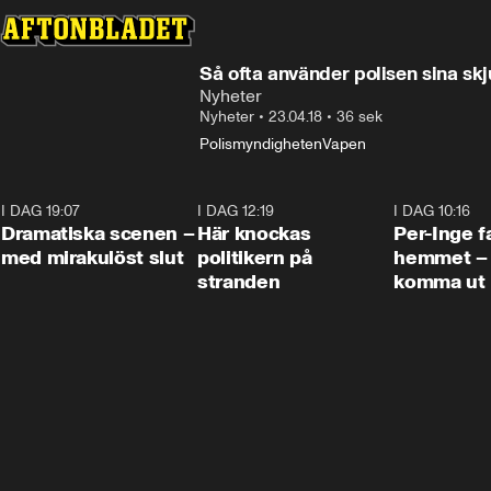
Så ofta använder polisen sina sk
Nyheter
Nyheter
•
23.04.18
•
36 sek
Polismyndigheten
Vapen
I DAG 19:07
0:42
I DAG 12:19
0:45
I DAG 10:16
Dramatiska scenen –
Här knockas
Per-Inge fa
med mirakulöst slut
politikern på
hemmet – 
stranden
komma ut