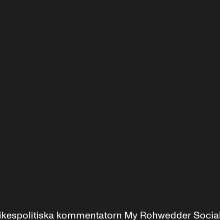
r inrikespolitiska kommentatorn My Rohwedder Soci