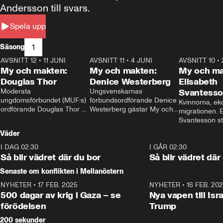
Andersson till svars.
Spela upp
1
Säsong
AVSNITT 12
•
11 JUNI
26:27
AVSNITT 11
•
4 JUNI
23:40
AVSNITT 10
•
My och makten:
My och makten:
My och ma
Douglas Thor
Denice Westerberg
Elisabeth
Moderata 
Ungsvenskarnas 
Svantess
ungdomsförbundet (MUF:s) 
förbundsordförande Denice 
Kvinnorna, ek
ordförande Douglas Thor 
Westerberg gästar My och 
migrationen. E
gästar My och makten. I 
makten. I avsnittet 
Svantesson stäl
avsnittet diskuteras 
diskuteras migrationsfrågan 
när finansmini
Väder
tonårsutvisningarna och hur 
och hur SD ska locka 
Moderaterna ska locka 
kvinnliga väljare. 
I DAG 02:30
1:06
I GÅR 02:30
väljare till valet i höst. 
Så blir vädret där du bor
Så blir vädret där
Senaste om konflikten i Mellanöstern
NYHETER
•
17 FEB. 2025
0:45
NYHETER
•
16 FEB. 20
500 dagar av krig i Gaza – se
Nya vapen till Isr
förödelsen
Trump
200 sekunder