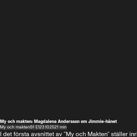
My och makten: Magdalena Andersson om Jimmie-hånet
My och makten
S1 E1
23.10.25
21 min
I det första avsnittet av ”My och Makten” ställe