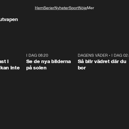
Hem
Serier
Nyheter
Sport
Nöje
Mer
Livsstil
jutvapen
1:26
I DAG 08:20
0:31
DAGENS VÄDER
•
I DAG 02
1:0
st i
Se de nya bilderna
Så blir vädret där du
kan inte
på solen
bor