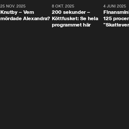
3
25 NOV. 2025
31:05
8 OKT. 2025
4:29
4 JUNI 2025
Knutby – Vem
200 sekunder –
Finansmin
mördade Alexandra?
Köttfusket: Se hela
125 procent
programmet här
"Skattever
viktig uppg