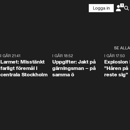
Logga in
SE ALLA
:30
6
I GÅR 21:41
0:35
I GÅR 18:52
0:33
I GÅR 17:50
Larmet: Misstänkt
Uppgifter: Jakt på
Explosion 
farligt föremål i
gärningsman – på
”Håren på
centrala Stockholm
samma ö
reste sig”