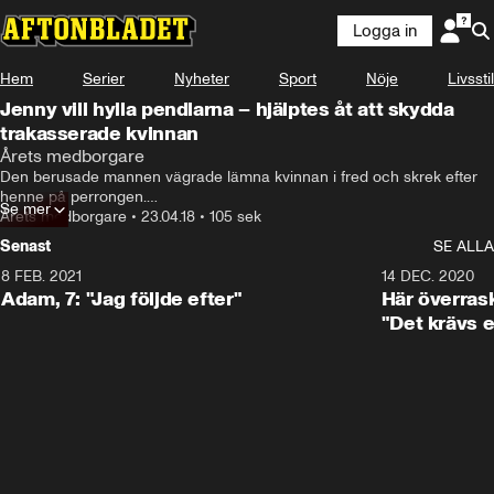
Logga in
Hem
Serier
Nyheter
Sport
Nöje
Livsstil
Jenny vill hylla pendlarna – hjälptes åt att skydda
trakasserade kvinnan
Årets medborgare
Den berusade mannen vägrade lämna kvinnan i fred och skrek efter 
henne på perrongen.

Se mer
Då grep Jenny och flera andra in för att freda kvinnan.
Årets medborgare
•
23.04.18
•
105 sek
Senast
SE ALLA
8 FEB. 2021
0:41
14 DEC. 2020
Adam, 7: "Jag följde efter"
Här överras
"Det krävs e