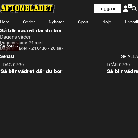
Logga in
Hem
Serier
Nyheter
Sport
Nöje
Livsstil
Så blir vädret där du bor
Dagens väder
Dagens väder 24 april
Se mer
Dagens väder
•
24.04.18
•
20 sek
Senast
SE ALLA
I DAG 02:30
1:06
I GÅR 02:30
Så blir vädret där du bor
Så blir vädr