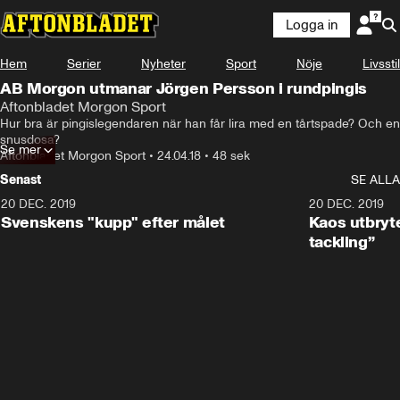
Logga in
Hem
Serier
Nyheter
Sport
Nöje
Livsstil
AB Morgon utmanar Jörgen Persson i rundpingis
Aftonbladet Morgon Sport
Hur bra är pingislegendaren när han får lira med en tårtspade? Och en 
snusdosa?
Se mer
Aftonbladet Morgon Sport
•
24.04.18
•
48 sek
Senast
SE ALLA
20 DEC. 2019
0:44
20 DEC. 2019
Svenskens "kupp" efter målet
Kaos utbryte
tackling”