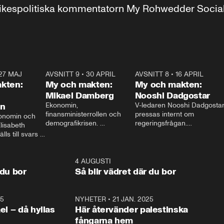
r inrikespolitiska kommentatorn My Rohwedder Soci
27 MAJ
3:51
AVSNITT 9
•
30 APRIL
24:00
AVSNITT 8
•
16 APRIL
25:1
kten:
My och makten:
My och makten:
Mikael Damberg
Nooshi Dadgostar
on
Ekonomin, 
V-ledaren Nooshi Dadgostar
finansministerrollen och 
pressas internt om 
onomin och 
demografikrisen. 
regeringsfrågan.

lisabeth 
Oppositionen ställs till svars 
I Aftonbladets 
ls till svars 
när Socialdemokraternas 
partiledarutfrågning ”My 
stern gästar 
Mikael Damberg gästar My 
och Makten” sätter hon ner 
My och Makten. 
och Makten. 
foten mot kritikerna:

1:06
4 AUGUSTI
1:0
– Vi ställer upp i val. Ska vi 
 du bor
Så blir vädret där du bor
vara med så sitter vi förstås 
25
1:22
NYHETER
•
21 JAN. 2025
0:5
ael – då hyllas
Här återvänder palestinska
fångarna hem