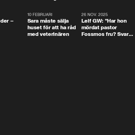
4:24
10 FEBRUARI
4:13
26 NOV. 2025
8:1
der –
Sara måste sälja
Leif GW: ”Har hon
huset för att ha råd
mördat pastor
med veterinären
Fossmos fru? Svar
nej.”