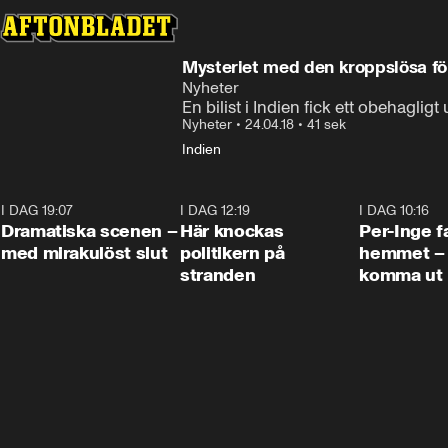
Mysteriet med den kroppslösa fö
Nyheter
En bilist i Indien fick ett obehagli
Nyheter
•
24.04.18
•
41 sek
Indien
I DAG 19:07
0:42
I DAG 12:19
0:45
I DAG 10:16
Dramatiska scenen –
Här knockas
Per-Inge fa
med mirakulöst slut
politikern på
hemmet – 
stranden
komma ut