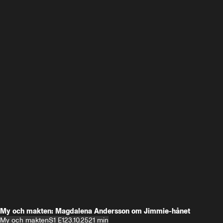
My och makten: Magdalena Andersson om Jimmie-hånet
My och makten
S1 E1
23.10.25
21 min