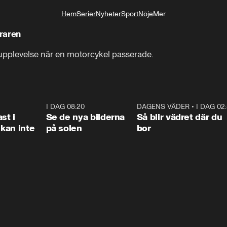
Hem
Serier
Nyheter
Sport
Nöje
Mer
Livsstil
raren
gt upplevelse när en motorcykel passerade.
1:26
I DAG 08:20
0:31
DAGENS VÄDER
•
I DAG 02
1:0
st i
Se de nya bilderna
Så blir vädret där du
kan inte
på solen
bor