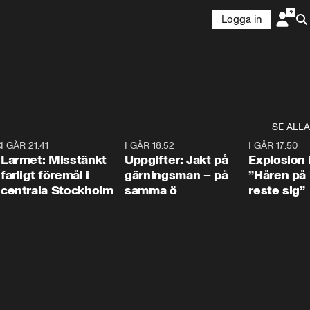
Logga in
SE ALLA
:30
6
I GÅR 21:41
0:35
I GÅR 18:52
0:33
I GÅR 17:50
Larmet: Misstänkt
Uppgifter: Jakt på
Explosion 
farligt föremål i
gärningsman – på
”Håren på
centrala Stockholm
samma ö
reste sig”