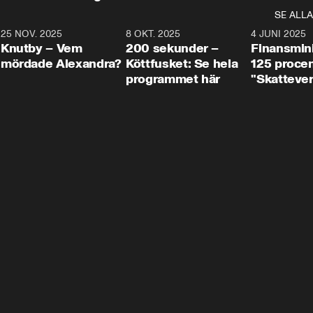
SE ALLA
3
25 NOV. 2025
31:05
8 OKT. 2025
4:29
4 JUNI 2025
Knutby – Vem
200 sekunder –
Finansmin
mördade Alexandra?
Köttfusket: Se hela
125 procent
programmet här
"Skattever
viktig uppg