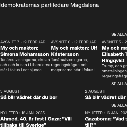
aldemokraternas partiledare Magdalena 
SE ALLA
7
AVSNITT 7
•
19 FEBRUARI
24:30
AVSNITT 6
•
12 FEBRUARI
27:30
AVSNITT 5
•
My och makten:
My och makten: Ulf
My och ma
Simona Mohamsson
Kristersson
Elisabeth
 
Tonårsutvisningarna, skolan 
Tonårsutvisningarna, 
Ringqvist
och och krisen i Liberalerna 
regeringsfrågan och 
Trump, den gr
står i fokus i det sjunde 
matpriserna står i fokus i 
omställningen
avsnittet av ”My och 
det sjätte avsnittet av ”My 
regeringsfråga
makten”. Se när 
och makten”. Se när 
centrum i det 
SE ALLA
Aftonbladets inrikespolitiska 
Aftonbladets inrikespolitiska 
avsnittet av ”
kommentator My 
kommentator My 
6
3 AUGUSTI
1:06
2 AUGUSTI
Makten”. Se nä
Rohwedder ställer 
Rohwedder ställer 
Så blir vädret där du bor
Så blir vädret där
Aftonbladets in
utbildnings- och 
statsminister Ulf Kristersson 
kommentator 
SE ALLA
integrationsminister Simona 
till svars.
Rohwedder stäl
Mohamsson till svars.
Centerpartiets
2
NYHETER
•
16 JAN. 2025
1:01
NYHETER
•
16 JAN. 20
Thand Ring till
Ahmed, 40, är fast i Gaza: ”Vill
Gazaborna: ”Vad s
tillbaka till Sverige”
till?”