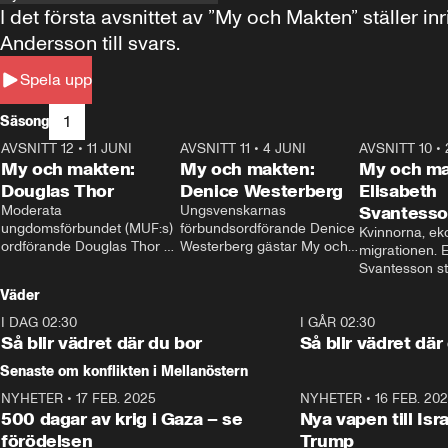
I det första avsnittet av ”My och Makten” ställe
Andersson till svars.
Spela upp
1
Säsong
AVSNITT 12
•
11 JUNI
26:27
AVSNITT 11
•
4 JUNI
23:40
AVSNITT 10
•
My och makten:
My och makten:
My och ma
Douglas Thor
Denice Westerberg
Elisabeth
Moderata 
Ungsvenskarnas 
Svantess
ungdomsförbundet (MUF:s) 
förbundsordförande Denice 
Kvinnorna, ek
ordförande Douglas Thor 
Westerberg gästar My och 
migrationen. E
gästar My och makten. I 
makten. I avsnittet 
Svantesson stäl
avsnittet diskuteras 
diskuteras migrationsfrågan 
när finansmini
Väder
tonårsutvisningarna och hur 
och hur SD ska locka 
Moderaterna ska locka 
kvinnliga väljare. 
I DAG 02:30
1:06
I GÅR 02:30
väljare till valet i höst. 
Så blir vädret där du bor
Så blir vädret där
Senaste om konflikten i Mellanöstern
NYHETER
•
17 FEB. 2025
0:45
NYHETER
•
16 FEB. 20
500 dagar av krig i Gaza – se
Nya vapen till Isr
förödelsen
Trump