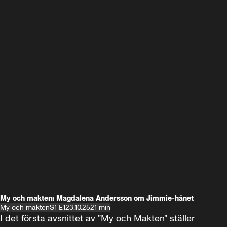
My och makten: Magdalena Andersson om Jimmie-hånet
My och makten
S1 E1
23.10.25
21 min
I det första avsnittet av ”My och Makten” ställer 