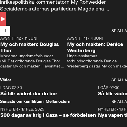
inrikespolitiska kommentatorn My Rohwedder 
Socialdemokraternas partiledare Magdalena 
Andersson till svars.
1
SE ALLA
AVSNITT 12
•
11 JUNI
26:27
AVSNITT 11
•
4 JUNI
2
My och makten: Douglas
My och makten: Denice
Thor
Westerberg
Moderata ungdomsförbundet 
Ungsvenskarnas 
(MUF:s) ordförande Douglas Thor 
förbundsordförande Denice 
gästar My och makten. I avsnittet 
Westerberg gästar My och makten.
diskuteras tonårsutvisningarna och 
avsnittet diskuteras migrationsfrå
hur Moderaterna ska locka väljare till 
och hur SD ska locka kvinnliga 
Väder
SE ALLA
valet i höst. 
väljare. 
I DAG 02:30
1:06
I GÅR 02:30
Så blir vädret där du bor
Så blir vädr
Senaste om konflikten i Mellanöstern
SE ALLA
NYHETER
•
17 FEB. 2025
0:45
NYHETER
•
16 F
500 dagar av krig i Gaza – se förödelsen
Nya vapen ti