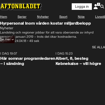
Logga in
Hem
Serier
Nyheter
Sport
Nöje
Livsstil
Hyrpersonal inom vården kostar miljardbelopp
Nyheter
Landsting och regioner jobbar för att vara oberoende av inhyrd 
personal i januari 2019 – trots det ökar kostnaderna.
Se mer
Nyheter
•
24.04.18
•
49 sek
SE ALLA
I DAG 19:07
0:45
I DAG 15:23
Här somnar programledaren
Albert, 8, besteg
– i sändning
Kebnekaise – vill högre