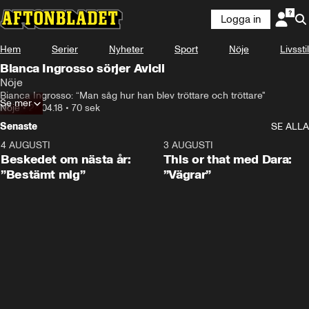
Logga in
Hem
Serier
Nyheter
Sport
Nöje
Livsstil
Bianca Ingrosso sörjer Avicii
Nöje
Bianca Ingrosso: “Man såg hur han blev tröttare och tröttare"
Se mer
Nöje
•
24.04.18
•
70 sek
Senaste
SE ALLA
4 AUGUSTI
0:24
3 AUGUSTI
Beskedet om nästa år:
This or that med Dara:
”Bestämt mig”
”Vägrar”