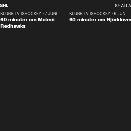
SHL
SE ALLA
KLUBB-TV ISHOCKEY
•
7 JUNI
1:02:53
KLUBB-TV ISHOCKEY
•
6 JUNI
1:0
Plus
60 minuter om Malmö
60 minuter om Björklöve
Redhawks