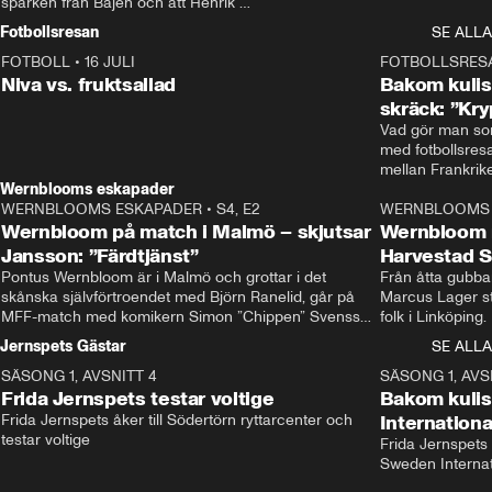
sparken från Bajen och att Henrik 
Rydström tar över
Fotbollsresan
SE ALLA
FOTBOLL
•
16 JULI
0:44
FOTBOLLSRES
Niva vs. fruktsallad
Bakom kulis
skräck: ”Kry
Vad gör man som
med fotbollsres
Wernblooms eskapader
WERNBLOOMS ESKAPADER
•
S4, E2
38:23
WERNBLOOMS 
Wernbloom på match i Malmö – skjutsar
Wernbloom 
Jansson: ”Färdtjänst”
Harvestad 
Pontus Wernbloom är i Malmö och grottar i det 
Från åtta gubbar 
skånska självförtroendet med Björn Ranelid, går på 
Marcus Lager sta
MFF-match med komikern Simon ”Chippen” Svensson 
folk i Linköping
och hjälper skadade stjärnbacken Pontus Jansson 
och Wernbloom kl
Jernspets Gästar
SE ALLA
hem. 
SÄSONG 1, AVSNITT 4
13:37
SÄSONG 1, AVS
Frida Jernspets testar voltige
Bakom kuli
Frida Jernspets åker till Södertörn ryttarcenter och 
Internation
testar voltige
Frida Jernspets 
Sweden Interna