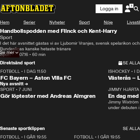
Logga in
Hem
Serier
Nyheter
Sport
Nöje
Livsstil
Handbollspodden med Flinck och Kent-Harry
Sport
I det här avsnittet gästas vi av Ljubomir Vranjes, svensk spelarikon och 
Bundesligas kanske hetaste tränare
Se mer
Sport
•
18.07.16
•
60 min
Direktsänd sport
SE ALLA
FOTBOLL
•
I DAG 11:50
ISHOCKEY
•
I 
Plus
Plus
FC Bayern – Aston Villa FC
Västerås – 
Nya avsnitt →
SPORT
•
7 JUNI
16:36
JIMMY HJÄRTA
Gör löptester med Andreas Almgren
En dag med 
Jimmy Wixtröm 
under debuten i
Senaste sportklippen
SE ALLA
FOTBOLL
•
I GÅR 19:55
0:29
FOTBOLL
•
I GÅR 19:55