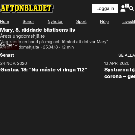
Logga in
Hem
Serier
Nyheter
Sport
Nöje
Livsstil
Mary, 8, räddade bästisens liv
Årets ungdomshjälte
"Jag kände en hand på mig och förstod att det var Mary"
Se mer
Årets ungdomshjälte
•
25.04.18
•
12 min
Senast
SE ALLA
24 NOV. 2020
1:31
13 APR. 2020
Gustav, 18: "Nu måste vi ringa 112"
Systrarna hj
corona – ge