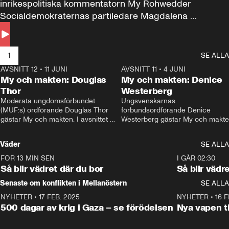
inrikespolitiska kommentatorn My Rohwedder 
Socialdemokraternas partiledare Magdalena 
Andersson till svars.
1
SE ALLA
AVSNITT 12
•
11 JUNI
26:27
AVSNITT 11
•
4 JUNI
2
My och makten: Douglas
My och makten: Denice
Thor
Westerberg
Moderata ungdomsförbundet 
Ungsvenskarnas 
(MUF:s) ordförande Douglas Thor 
förbundsordförande Denice 
gästar My och makten. I avsnittet 
Westerberg gästar My och makten.
diskuteras tonårsutvisningarna och 
avsnittet diskuteras migrationsfrå
hur Moderaterna ska locka väljare till 
och hur SD ska locka kvinnliga 
Väder
SE ALLA
valet i höst. 
väljare. 
FÖR 13 MIN SEN
1:06
I GÅR 02:30
Så blir vädret där du bor
Så blir vädr
Senaste om konflikten i Mellanöstern
SE ALLA
NYHETER
•
17 FEB. 2025
0:45
NYHETER
•
16 F
500 dagar av krig i Gaza – se förödelsen
Nya vapen ti