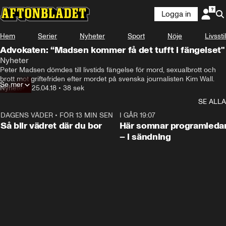
Logga in
Hem
Serier
Nyheter
Sport
Nöje
Livsstil
Advokaten: “Madsen kommer få det tufft i fängelset"
Nyheter
Peter Madsen dömdes till livstids fängelse för mord, sexualbrott och 
brott mot griftefriden efter mordet på svenska journalisten Kim Wall.
Se mer
Nyheter
•
25.04.18
•
38 sek
SE ALLA
DAGENS VÄDER
•
FÖR 13 MIN SEN
1:06
I GÅR 19:07
Så blir vädret där du bor
Här somnar programleda
– i sändning