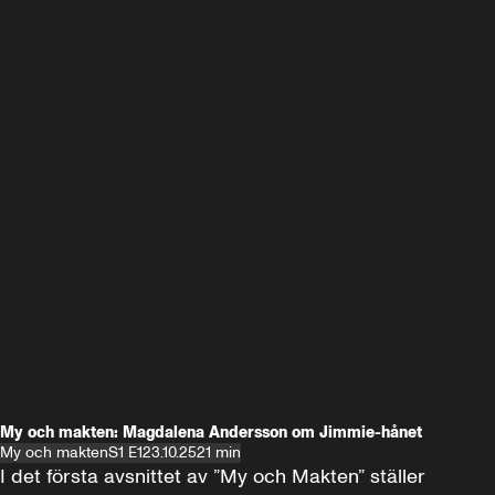
My och makten: Magdalena Andersson om Jimmie-hånet
My och makten
S1 E1
23.10.25
21 min
I det första avsnittet av ”My och Makten” ställer 