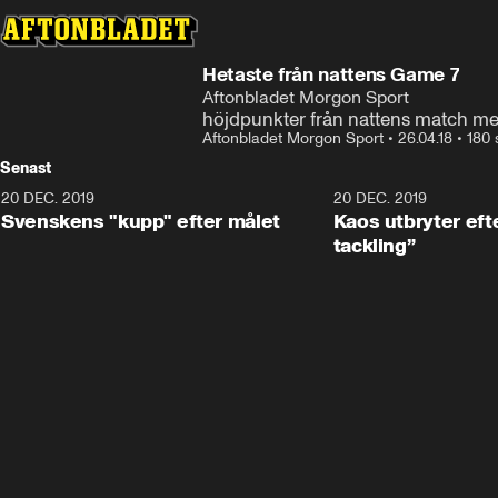
Hetaste från nattens Game 7
Aftonbladet Morgon Sport
höjdpunkter från nattens match me
Aftonbladet Morgon Sport
•
26.04.18
•
180 
Senast
20 DEC. 2019
0:44
20 DEC. 2019
Svenskens "kupp" efter målet
Kaos utbryter efte
tackling”