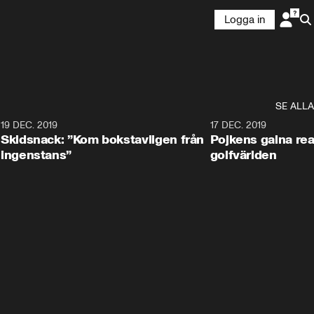
Logga in
SE ALLA
8
19 DEC. 2019
17 DEC. 2019
Skidsnack: ”Kom bokstavligen från
Pojkens galna rea
ingenstans”
golfvärlden