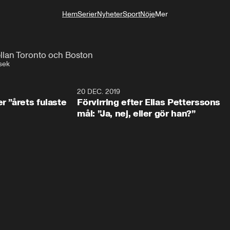
Hem
Serier
Nyheter
Sport
Nöje
Mer
Livsstil
llan Toronto och Boston
sek
0:49
20 DEC. 2019
1:0
r ”årets fulaste
Förvirring efter Elias Petterssons
mål: ”Ja, nej, eller gör han?”