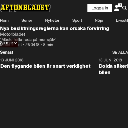
Logga in
Hem
Serier
Nyheter
Sport
Nöje
Livsstil
Nya besiktningsreglerna kan orsaka förvirring
Motorbladet
”Måste hålla reda på mer själv”
Se mer
Motorbladet
•
25.04.18
•
8 min
Senast
SE ALLA
13 JUNI 2018
7:28
13 JUNI 2018
Den flygande bilen är snart verklighet
Dolda säker
bilen