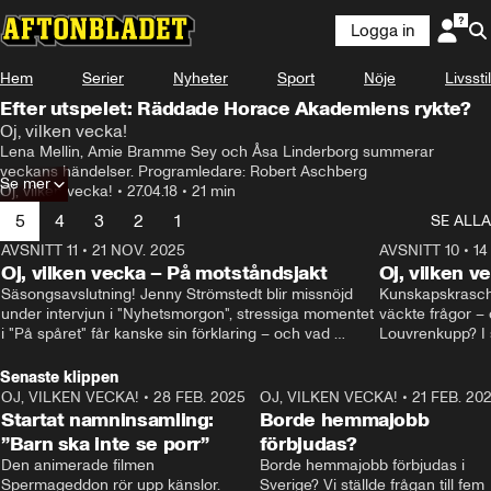
Logga in
Hem
Serier
Nyheter
Sport
Nöje
Livsstil
Efter utspelet: Räddade Horace Akademiens rykte?
Oj, vilken vecka!
Lena Mellin, Amie Bramme Sey och Åsa Linderborg summerar 
veckans händelser. Programledare: Robert Aschberg
Se mer
Oj, vilken vecka!
•
27.04.18
•
21 min
5
4
3
2
1
SE ALLA
AVSNITT 11
•
21 NOV. 2025
22:00
AVSNITT 10
•
14
Oj, vilken vecka – På motståndsjakt
Oj, vilken v
Säsongsavslutning! Jenny Strömstedt blir missnöjd 
Kunskapskraschen
under intervjun i "Nyhetsmorgon", stressiga momentet 
väckte frågor – 
i "På spåret" får kanske sin förklaring – och vad 
Louvrenkupp? I s
drömmer egentligen Liberalerna om? I studion: Oisin 
Svenson.
Cantwell och Karin Pettersson.
Senaste klippen
OJ, VILKEN VECKA!
•
28 FEB. 2025
2:40
OJ, VILKEN VECKA!
•
21 FEB. 20
Startat namninsamling:
Borde hemmajobb
”Barn ska inte se porr”
förbjudas?
Den animerade filmen 
Borde hemmajobb förbjudas i 
Spermageddon rör upp känslor.
Sverige? Vi ställde frågan till fem 