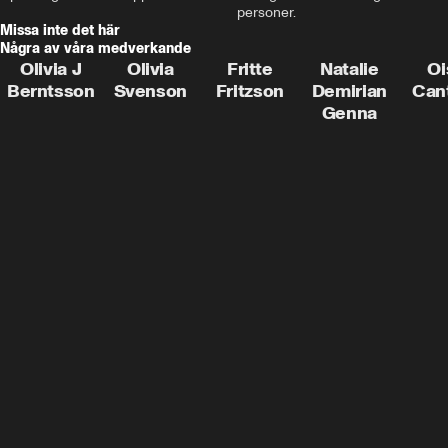
personer.
Missa inte det här
Några av våra medverkande
Olivia J
Olivia
Fritte
Natalie
Oi
Berntsson
Svenson
Fritzson
Demirian
Can
Genna