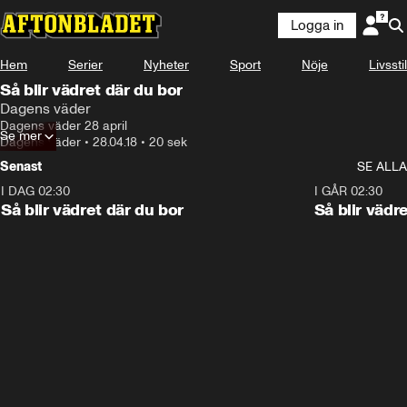
Logga in
Hem
Serier
Nyheter
Sport
Nöje
Livsstil
Så blir vädret där du bor
Dagens väder
Dagens väder 28 april
Se mer
Dagens väder
•
28.04.18
•
20 sek
Senast
SE ALLA
I DAG 02:30
1:06
I GÅR 02:30
Så blir vädret där du bor
Så blir vädr