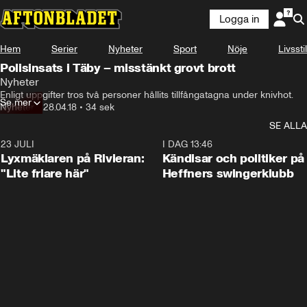
Logga in
Hem
Serier
Nyheter
Sport
Nöje
Livsstil
Polisinsats i Täby – misstänkt grovt brott
Nyheter
Enligt uppgifter tros två personer hållits tillfångatagna under knivhot.
Se mer
Nyheter
•
28.04.18
•
34 sek
SE ALLA
23 JULI
2:02
I DAG 13:46
Lyxmäklaren på Rivieran:
Kändisar och politiker på
"Lite friare här"
Heffners swingerklubb