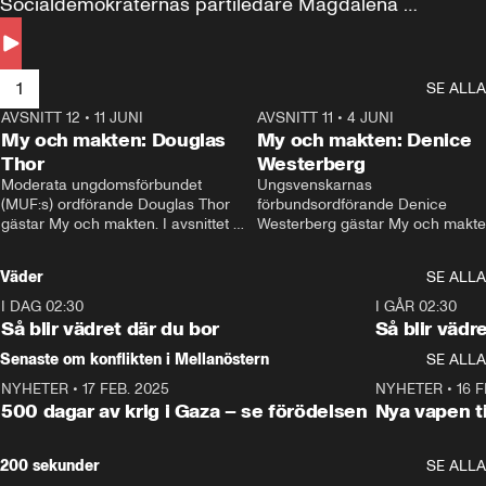
Socialdemokraternas partiledare Magdalena 
Andersson till svars.
1
SE ALLA
AVSNITT 12
•
11 JUNI
26:27
AVSNITT 11
•
4 JUNI
2
My och makten: Douglas
My och makten: Denice
Thor
Westerberg
Moderata ungdomsförbundet 
Ungsvenskarnas 
(MUF:s) ordförande Douglas Thor 
förbundsordförande Denice 
gästar My och makten. I avsnittet 
Westerberg gästar My och makten.
diskuteras tonårsutvisningarna och 
avsnittet diskuteras migrationsfrå
hur Moderaterna ska locka väljare till 
och hur SD ska locka kvinnliga 
Väder
SE ALLA
valet i höst. 
väljare. 
I DAG 02:30
1:06
I GÅR 02:30
Så blir vädret där du bor
Så blir vädr
Senaste om konflikten i Mellanöstern
SE ALLA
NYHETER
•
17 FEB. 2025
0:45
NYHETER
•
16 F
500 dagar av krig i Gaza – se förödelsen
Nya vapen ti
200 sekunder
SE ALLA