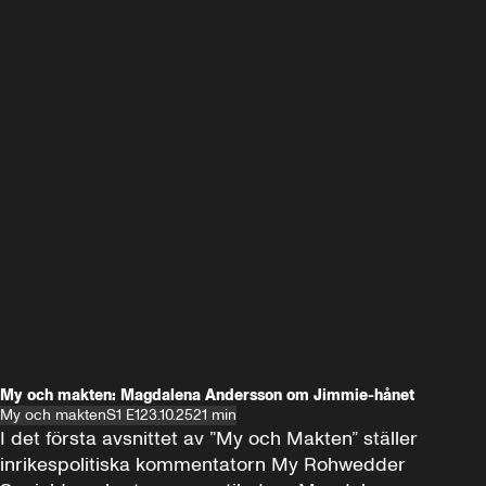
My och makten: Magdalena Andersson om Jimmie-hånet
My och makten
S1 E1
23.10.25
21 min
I det första avsnittet av ”My och Makten” ställer 
inrikespolitiska kommentatorn My Rohwedder 