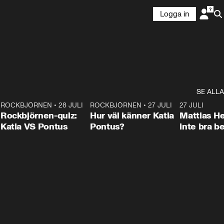
Logga in
SE ALLA
7
ROCKBJÖRNEN
•
28 JULI
0:15
ROCKBJÖRNEN
•
27 JULI
0:46
27 JULI
Rockbjörnen-quiz:
Hur väl känner Katia
Mattias He
Katia VS Pontus
Pontus?
inte bra be