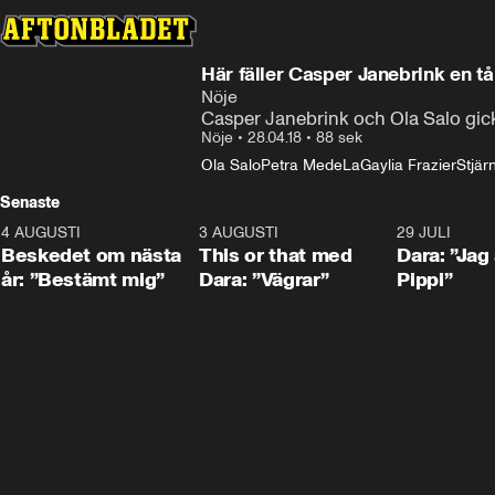
Här fäller Casper Janebrink en tå
Nöje
Casper Janebrink och Ola Salo gick v
Nöje
•
28.04.18
•
88 sek
Ola Salo
Petra Mede
LaGaylia Frazier
Stjär
Senaste
4 AUGUSTI
0:24
3 AUGUSTI
1:02
29 JULI
Beskedet om nästa
This or that med
Dara: ”Jag
år: ”Bestämt mig”
Dara: ”Vägrar”
Pippi”