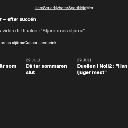
Hem
Serier
Nyheter
Sport
Nöje
Mer
Livsstil
r – efter succén
idare till finalen i "Stjärnornas stjärna"
nornas stjärna
Casper Janebrink
0:41
29 JULI
0:39
29 JULI
0:4
 är som
Då tar sommaren
Duellen i Noll2 : ”Han
slut
ljuger mest”