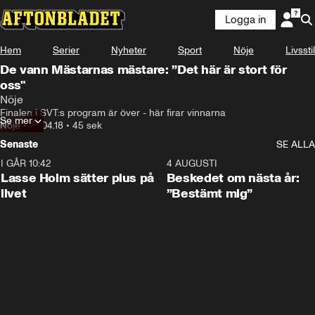
Logga in
Hem
Serier
Nyheter
Sport
Nöje
Livsstil
De vann Mästarnas mästare: ”Det här är stort för
oss"
Nöje
Finalen i SVT:s program är över - här firar vinnarna
Se mer
Nöje
•
29.04.18
•
45 sek
Senaste
SE ALLA
I GÅR 10:42
1:04
4 AUGUSTI
Lasse Holm sätter plus på
Beskedet om nästa år:
livet
”Bestämt mig”