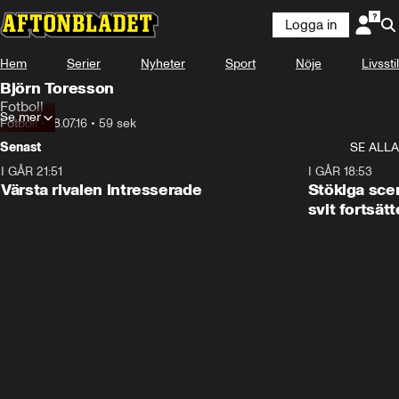
Logga in
Hem
Serier
Nyheter
Sport
Nöje
Livsstil
Björn Toresson
Fotboll
Se mer
Fotboll
•
18.07.16
•
59 sek
Senast
SE ALLA
I GÅR 21:51
0:31
I GÅR 18:53
Värsta rivalen intresserade
Stökiga sce
svit fortsätt