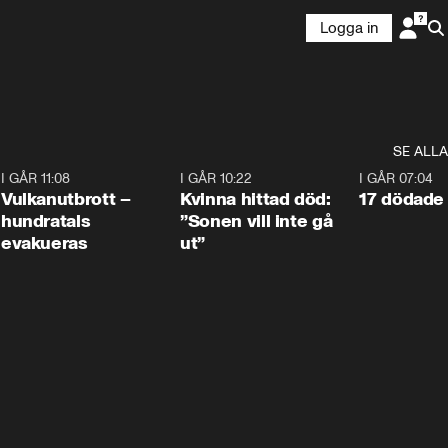
Logga in
SE ALLA
4
I GÅR 11:08
0:27
I GÅR 10:22
1:12
I GÅR 07:04
Vulkanutbrott –
Kvinna hittad död:
17 dödade 
hundratals
”Sonen vill inte gå
evakueras
ut”