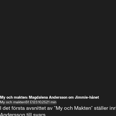
My och makten: Magdalena Andersson om Jimmie-hånet
My och makten
S1 E1
23.10.25
21 min
I det första avsnittet av ”My och Makten” ställe
Andersson till svars.