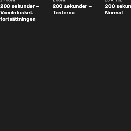
24 JUNI
5:00
2 JUNI
4:23
20 APRIL
200 sekunder –
200 sekunder –
200 sekun
Vaccinfusket,
Testerna
Normal
fortsättningen