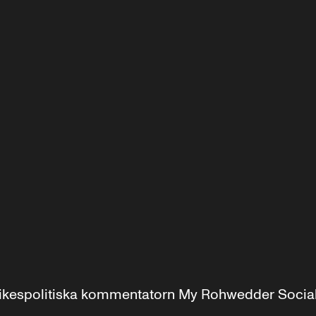
r inrikespolitiska kommentatorn My Rohwedder Soci