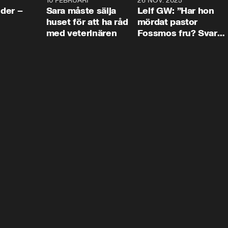
4:24
10 FEBRUARI
4:13
26 NOV. 2025
8:1
der –
Sara måste sälja
Leif GW: ”Har hon
huset för att ha råd
mördat pastor
med veterinären
Fossmos fru? Svar
nej.”