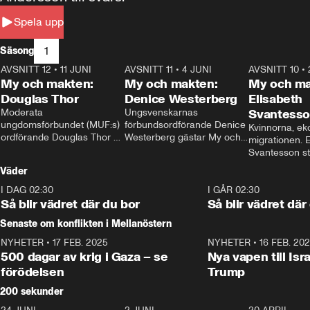
Spela upp
1
Säsong
AVSNITT 12
•
11 JUNI
26:27
AVSNITT 11
•
4 JUNI
23:40
AVSNITT 10
•
My och makten:
My och makten:
My och ma
Douglas Thor
Denice Westerberg
Elisabeth
Moderata 
Ungsvenskarnas 
Svantess
ungdomsförbundet (MUF:s) 
förbundsordförande Denice 
Kvinnorna, ek
ordförande Douglas Thor 
Westerberg gästar My och 
migrationen. E
gästar My och makten. I 
makten. I avsnittet 
Svantesson stäl
avsnittet diskuteras 
diskuteras migrationsfrågan 
när finansmini
Väder
tonårsutvisningarna och hur 
och hur SD ska locka 
Moderaterna ska locka 
kvinnliga väljare. 
I DAG 02:30
1:06
I GÅR 02:30
väljare till valet i höst. 
Så blir vädret där du bor
Så blir vädret där
Senaste om konflikten i Mellanöstern
NYHETER
•
17 FEB. 2025
0:45
NYHETER
•
16 FEB. 20
500 dagar av krig i Gaza – se
Nya vapen till Isr
förödelsen
Trump
200 sekunder