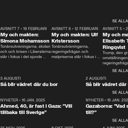
SE ALLA
7
AVSNITT 7
•
19 FEBRUARI
24:30
AVSNITT 6
•
12 FEBRUARI
27:30
AVSNITT 5
•
My och makten:
My och makten: Ulf
My och ma
Simona Mohamsson
Kristersson
Elisabeth
 
Tonårsutvisningarna, skolan 
Tonårsutvisningarna, 
Ringqvist
och och krisen i Liberalerna 
regeringsfrågan och 
Trump, den gr
står i fokus i det sjunde 
matpriserna står i fokus i 
omställningen
avsnittet av ”My och 
det sjätte avsnittet av ”My 
regeringsfråga
makten”. Se när 
och makten”. Se när 
centrum i det 
SE ALLA
Aftonbladets inrikespolitiska 
Aftonbladets inrikespolitiska 
avsnittet av ”
kommentator My 
kommentator My 
6
3 AUGUSTI
1:06
2 AUGUSTI
Makten”. Se nä
Rohwedder ställer 
Rohwedder ställer 
Så blir vädret där du bor
Så blir vädret där
Aftonbladets in
utbildnings- och 
statsminister Ulf Kristersson 
kommentator 
SE ALLA
integrationsminister Simona 
till svars.
Rohwedder stäl
Mohamsson till svars.
Centerpartiets
2
NYHETER
•
16 JAN. 2025
1:01
NYHETER
•
16 JAN. 20
Thand Ring till
Ahmed, 40, är fast i Gaza: ”Vill
Gazaborna: ”Vad s
tillbaka till Sverige”
till?”
SE ALLA