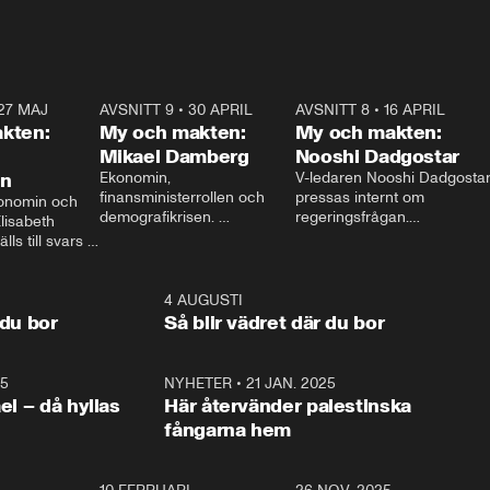
27 MAJ
3:51
AVSNITT 9
•
30 APRIL
24:00
AVSNITT 8
•
16 APRIL
25:1
kten:
My och makten:
My och makten:
Mikael Damberg
Nooshi Dadgostar
on
Ekonomin, 
V-ledaren Nooshi Dadgostar
finansministerrollen och 
pressas internt om 
onomin och 
demografikrisen. 
regeringsfrågan.

lisabeth 
Oppositionen ställs till svars 
I Aftonbladets 
ls till svars 
när Socialdemokraternas 
partiledarutfrågning ”My 
stern gästar 
Mikael Damberg gästar My 
och Makten” sätter hon ner 
My och Makten. 
och Makten. 
foten mot kritikerna:

1:06
4 AUGUSTI
1:0
– Vi ställer upp i val. Ska vi 
 du bor
Så blir vädret där du bor
vara med så sitter vi förstås 
25
1:22
NYHETER
•
21 JAN. 2025
0:5
ael – då hyllas
Här återvänder palestinska
fångarna hem