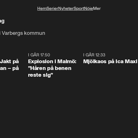
Hem
Serier
Nyheter
Sport
Nöje
Mer
Livsstil
ag
rd i Varbergs kommun
0:33
I GÅR 17:50
1:10
I GÅR 12:33
0:2
 Jakt på
Explosion i Malmö:
Mjölkaos på Ica Maxi
an – på
”Håren på benen
reste sig”