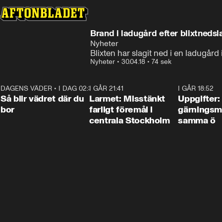
Brand i ladugård efter blixtnedsl
Nyheter
Blixten har slagit ned i en ladugå
Nyheter
•
30.04.18
•
74 sek
DAGENS VÄDER
•
I DAG 02:30
1:06
I GÅR 21:41
0:35
I GÅR 18:52
Så blir vädret där du
Larmet: Misstänkt
Uppgifter:
bor
farligt föremål i
gärningsm
centrala Stockholm
samma ö