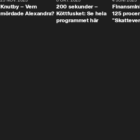
3
25 NOV. 2025
31:05
8 OKT. 2025
4:29
4 JUNI 2025
Knutby – Vem
200 sekunder –
Finansmin
mördade Alexandra?
Köttfusket: Se hela
125 procent
programmet här
"Skattever
viktig uppg