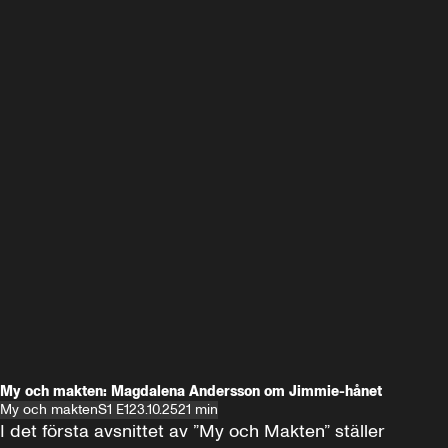
My och makten: Magdalena Andersson om Jimmie-hånet
My och makten
S1 E1
23.10.25
21 min
I det första avsnittet av ”My och Makten” ställer 