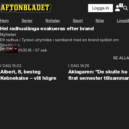
Logga in
Hem
Serier
Nyheter
Sport
Nöje
Livsstil
Hel radhuslänga evakueras efter brand
Nyheter
Ett radhus i Tyresö utrymdes i samband med en brand sydöst om 
Stockholm
Se mer
Nyheter
•
01.05.18
•
57 sek
SE ALLA
I DAG 15:23
0:54
I DAG 14:26
Albert, 8, besteg
Åklagaren: ”De skulle ha
Kebnekaise – vill högre
firat semester tillsamma