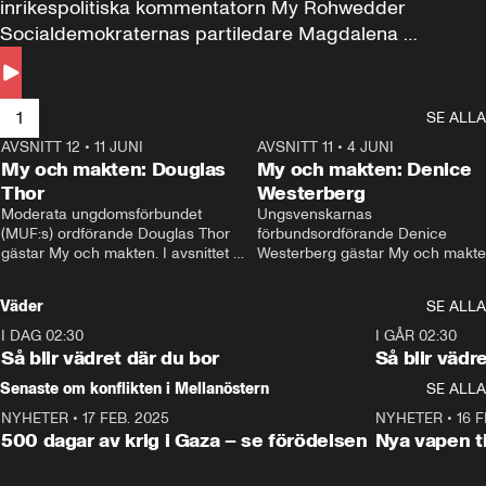
inrikespolitiska kommentatorn My Rohwedder 
Socialdemokraternas partiledare Magdalena 
Andersson till svars.
1
SE ALLA
AVSNITT 12
•
11 JUNI
26:27
AVSNITT 11
•
4 JUNI
2
My och makten: Douglas
My och makten: Denice
Thor
Westerberg
Moderata ungdomsförbundet 
Ungsvenskarnas 
(MUF:s) ordförande Douglas Thor 
förbundsordförande Denice 
gästar My och makten. I avsnittet 
Westerberg gästar My och makten.
diskuteras tonårsutvisningarna och 
avsnittet diskuteras migrationsfrå
hur Moderaterna ska locka väljare till 
och hur SD ska locka kvinnliga 
Väder
SE ALLA
valet i höst. 
väljare. 
I DAG 02:30
1:06
I GÅR 02:30
Så blir vädret där du bor
Så blir vädr
Senaste om konflikten i Mellanöstern
SE ALLA
NYHETER
•
17 FEB. 2025
0:45
NYHETER
•
16 F
500 dagar av krig i Gaza – se förödelsen
Nya vapen ti