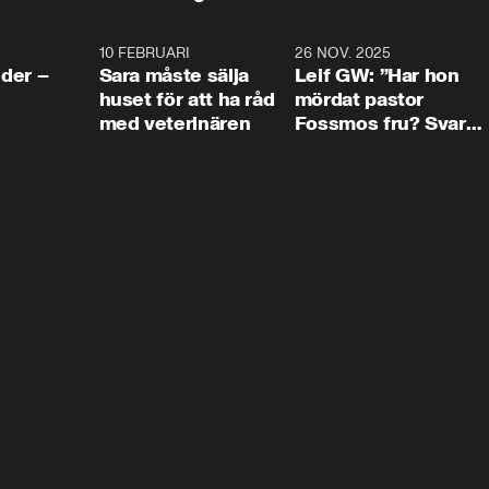
4:24
10 FEBRUARI
4:13
26 NOV. 2025
8:1
der –
Sara måste sälja
Leif GW: ”Har hon
huset för att ha råd
mördat pastor
med veterinären
Fossmos fru? Svar
nej.”