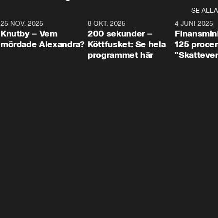
SE ALLA
3
25 NOV. 2025
31:05
8 OKT. 2025
4:29
4 JUNI 2025
Knutby – Vem
200 sekunder –
Finansmin
mördade Alexandra?
Köttfusket: Se hela
125 procent
programmet här
"Skattever
viktig uppg