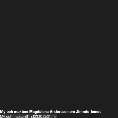
My och makten: Magdalena Andersson om Jimmie-hånet
My och makten
S1 E1
23.10.25
21 min