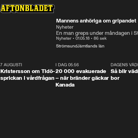
Mannens anhöriga om gripandet 
Nyheter
En man greps under måndagen i Ström
Nyheter
•
01.05.18
•
86 sek
Strömsund
Jämtlands län
7 AUGUSTI
0:42
I DAG 05:56
0:38
DAGENS VÄD
Kristersson om Tidö-
20 000 evakuerade
Så blir väd
sprickan i vårdfrågan
– när bränder gäckar
bor
Kanada