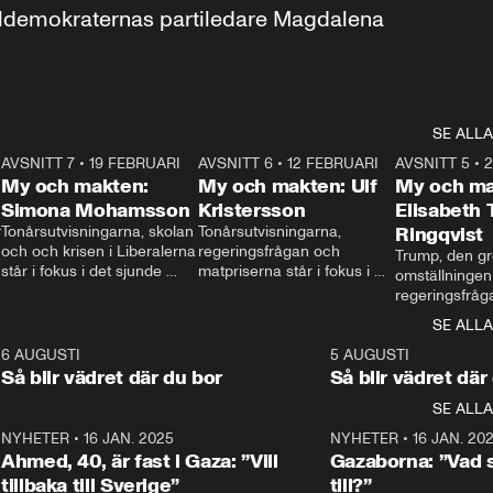
aldemokraternas partiledare Magdalena 
SE ALLA
7
AVSNITT 7
•
19 FEBRUARI
24:30
AVSNITT 6
•
12 FEBRUARI
27:30
AVSNITT 5
•
My och makten:
My och makten: Ulf
My och ma
Simona Mohamsson
Kristersson
Elisabeth
 
Tonårsutvisningarna, skolan 
Tonårsutvisningarna, 
Ringqvist
och och krisen i Liberalerna 
regeringsfrågan och 
Trump, den gr
står i fokus i det sjunde 
matpriserna står i fokus i 
omställningen
avsnittet av ”My och 
det sjätte avsnittet av ”My 
regeringsfråga
makten”. Se när 
och makten”. Se när 
centrum i det 
SE ALLA
Aftonbladets inrikespolitiska 
Aftonbladets inrikespolitiska 
avsnittet av ”
kommentator My 
kommentator My 
6
6 AUGUSTI
1:06
5 AUGUSTI
Makten”. Se nä
Rohwedder ställer 
Rohwedder ställer 
Så blir vädret där du bor
Så blir vädret där
Aftonbladets in
utbildnings- och 
statsminister Ulf Kristersson 
kommentator 
SE ALLA
integrationsminister Simona 
till svars.
Rohwedder stäl
Mohamsson till svars.
Centerpartiets
2
NYHETER
•
16 JAN. 2025
1:01
NYHETER
•
16 JAN. 20
Thand Ring till
Ahmed, 40, är fast i Gaza: ”Vill
Gazaborna: ”Vad s
tillbaka till Sverige”
till?”