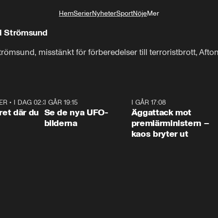
Hem
Serier
Nyheter
Sport
Nöje
Mer
Livsstil
i Strömsund
sund, misstänkt för förberedelser till terroristbrott, Afton
ER
•
I DAG 02:30
1:06
I GÅR 19:15
0:36
I GÅR 17:08
0:3
ret där du
Se de nya UFO-
Äggattack mot
bilderna
premiärministern –
kaos bryter ut