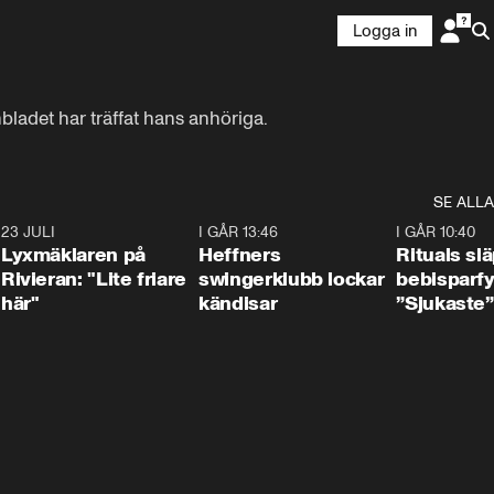
Logga in
bladet har träffat hans anhöriga.
SE ALLA
7
23 JULI
2:02
I GÅR 13:46
0:55
I GÅR 10:40
Lyxmäklaren på
Heffners
Rituals sl
Rivieran: "Lite friare
swingerklubb lockar
bebisparf
här"
kändisar
”Sjukaste”