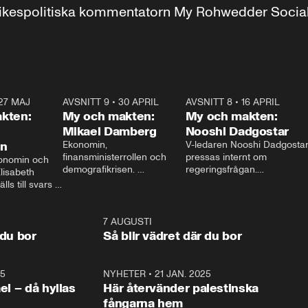
r inrikespolitiska kommentatorn My Rohwedder Soci
27 MAJ
3:51
AVSNITT 9
•
30 APRIL
24:00
AVSNITT 8
•
16 APRIL
25:1
kten:
My och makten:
My och makten:
Mikael Damberg
Nooshi Dadgostar
on
Ekonomin, 
V-ledaren Nooshi Dadgostar
finansministerrollen och 
pressas internt om 
onomin och 
demografikrisen. 
regeringsfrågan.

lisabeth 
Oppositionen ställs till svars 
I Aftonbladets 
ls till svars 
när Socialdemokraternas 
partiledarutfrågning ”My 
stern gästar 
Mikael Damberg gästar My 
och Makten” sätter hon ner 
My och Makten. 
och Makten. 
foten mot kritikerna:

1:06
7 AUGUSTI
1:0
– Vi ställer upp i val. Ska vi 
 du bor
Så blir vädret där du bor
vara med så sitter vi förstås 
25
1:22
NYHETER
•
21 JAN. 2025
0:5
ael – då hyllas
Här återvänder palestinska
fångarna hem