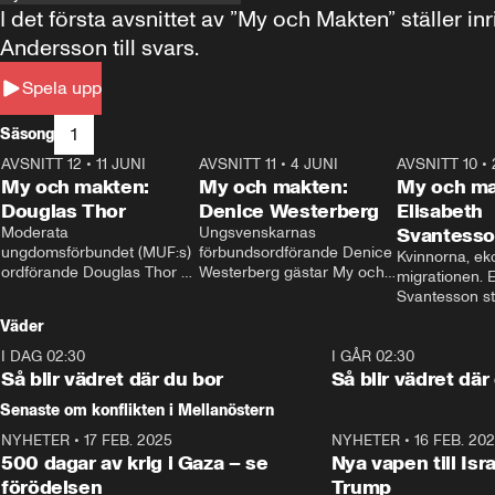
I det första avsnittet av ”My och Makten” ställe
Andersson till svars.
Spela upp
1
Säsong
AVSNITT 12
•
11 JUNI
26:27
AVSNITT 11
•
4 JUNI
23:40
AVSNITT 10
•
My och makten:
My och makten:
My och ma
Douglas Thor
Denice Westerberg
Elisabeth
Moderata 
Ungsvenskarnas 
Svantess
ungdomsförbundet (MUF:s) 
förbundsordförande Denice 
Kvinnorna, ek
ordförande Douglas Thor 
Westerberg gästar My och 
migrationen. E
gästar My och makten. I 
makten. I avsnittet 
Svantesson stäl
avsnittet diskuteras 
diskuteras migrationsfrågan 
när finansmini
Väder
tonårsutvisningarna och hur 
och hur SD ska locka 
Moderaterna ska locka 
kvinnliga väljare. 
I DAG 02:30
1:06
I GÅR 02:30
väljare till valet i höst. 
Så blir vädret där du bor
Så blir vädret där
Senaste om konflikten i Mellanöstern
NYHETER
•
17 FEB. 2025
0:45
NYHETER
•
16 FEB. 20
500 dagar av krig i Gaza – se
Nya vapen till Isr
förödelsen
Trump