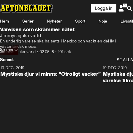
Logga in
Hem
Serier
Nyheter
Sport
Nöje
Livsstil
Varelsen som skrämmer nätet
Jimmys sjuka värld
En underlig varelse ska ha setts i Mexico och väckt en del liv i 
västerländsk media.
Se mer
Jimmys sjuka värld
•
02.05.18
•
101 sek
Senast
SE ALLA
19 DEC. 2019
19 DEC. 2019
Mystiska djur vi minns: ”Otroligt vacker”
Mystiska dju
varelse film