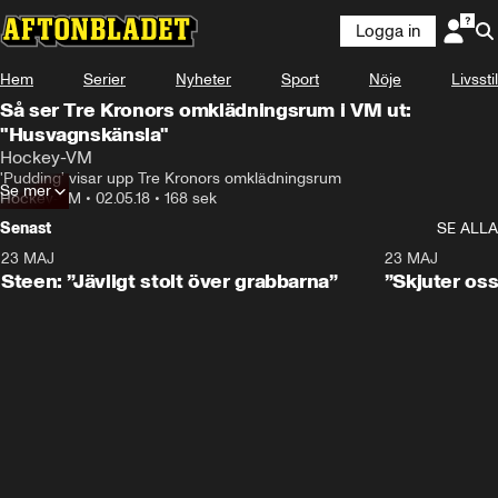
Logga in
Hem
Serier
Nyheter
Sport
Nöje
Livsstil
Så ser Tre Kronors omklädningsrum i VM ut:
"Husvagnskänsla"
Hockey-VM
'Pudding' visar upp Tre Kronors omklädningsrum
Se mer
Hockey-VM
•
02.05.18
•
168 sek
Senast
SE ALLA
23 MAJ
0:59
23 MAJ
Steen: ”Jävligt stolt över grabbarna”
”Skjuter oss